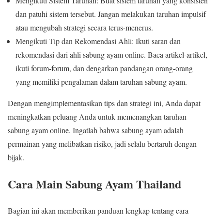
Mengikuti Sistem Taruhan: Buat sistem taruhan yang konsisten
dan patuhi sistem tersebut. Jangan melakukan taruhan impulsif
atau mengubah strategi secara terus-menerus.
Mengikuti Tip dan Rekomendasi Ahli: Ikuti saran dan
rekomendasi dari ahli sabung ayam online. Baca artikel-artikel,
ikuti forum-forum, dan dengarkan pandangan orang-orang
yang memiliki pengalaman dalam taruhan sabung ayam.
Dengan mengimplementasikan tips dan strategi ini, Anda dapat
meningkatkan peluang Anda untuk memenangkan taruhan
sabung ayam online. Ingatlah bahwa sabung ayam adalah
permainan yang melibatkan risiko, jadi selalu bertaruh dengan
bijak.
Cara Main Sabung Ayam Thailand
Bagian ini akan memberikan panduan lengkap tentang cara