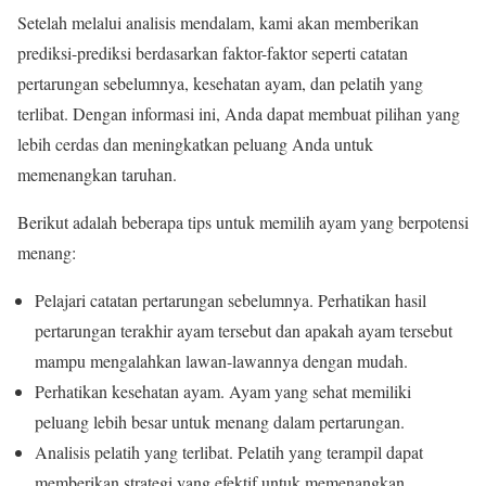
Setelah melalui analisis mendalam, kami akan memberikan
prediksi-prediksi berdasarkan faktor-faktor seperti catatan
pertarungan sebelumnya, kesehatan ayam, dan pelatih yang
terlibat. Dengan informasi ini, Anda dapat membuat pilihan yang
lebih cerdas dan meningkatkan peluang Anda untuk
memenangkan taruhan.
Berikut adalah beberapa tips untuk memilih ayam yang berpotensi
menang:
Pelajari catatan pertarungan sebelumnya. Perhatikan hasil
pertarungan terakhir ayam tersebut dan apakah ayam tersebut
mampu mengalahkan lawan-lawannya dengan mudah.
Perhatikan kesehatan ayam. Ayam yang sehat memiliki
peluang lebih besar untuk menang dalam pertarungan.
Analisis pelatih yang terlibat. Pelatih yang terampil dapat
memberikan strategi yang efektif untuk memenangkan