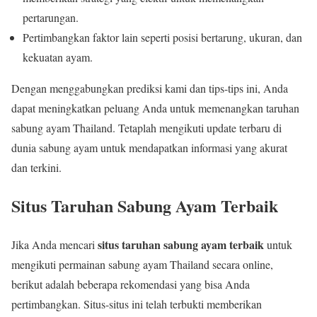
pertarungan.
Pertimbangkan faktor lain seperti posisi bertarung, ukuran, dan
kekuatan ayam.
Dengan menggabungkan prediksi kami dan tips-tips ini, Anda
dapat meningkatkan peluang Anda untuk memenangkan taruhan
sabung ayam Thailand. Tetaplah mengikuti update terbaru di
dunia sabung ayam untuk mendapatkan informasi yang akurat
dan terkini.
Situs Taruhan Sabung Ayam Terbaik
situs taruhan sabung ayam terbaik
Jika Anda mencari
untuk
mengikuti permainan sabung ayam Thailand secara online,
berikut adalah beberapa rekomendasi yang bisa Anda
pertimbangkan. Situs-situs ini telah terbukti memberikan