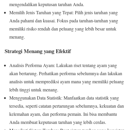
mengendalikan keputusan taruhan Anda.
Memilih Jenis Taruhan yang Tepat: Pilih jenis taruhan yang
Anda pahami dan kuasai. Fokus pada taruhan-taruhan yang
memiliki risiko rendah dan peluang yang lebih besar untuk
menang.
Strategi Menang yang Efektif
Analisis Performa Ayam: Lakukan riset tentang ayam yang
akan bertarung. Perhatikan performa sebelumnya dan lakukan
analisis untuk memprediksi ayam mana yang memiliki peluang
lebih tinggi untuk menang.
Menggunakan Data Statistik: Manfaatkan data statistik yang
tersedia, seperti catatan pertarungan sebelumnya, kekuatan dan
kelemahan ayam, dan performa pemain. Ini bisa membantu
Anda membuat keputusan taruhan yang lebih cerdas.