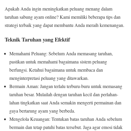
Apakah Anda ingin meningkatkan peluang menang dalam
taruhan sabung ayam online? Kami memiliki beberapa tips dan
strategi terbaik yang dapat membantu Anda meraih kemenangan.
Teknik Taruhan yang Efektif
Memahami Peluang: Sebelum Anda memasang taruhan,
pastikan untuk memahami bagaimana sistem peluang
berfungsi. Ketahui bagaimana untuk membaca dan
menginterpretasi peluang yang ditawarkan.
Bermain Aman: Jangan terlalu terburu-buru untuk memasang
taruhan besar. Mulailah dengan taruhan kecil dan perlahan-
lahan tingkatkan saat Anda semakin mengerti permainan dan
gaya bertarung ayam yang berbeda.
Mengelola Keuangan: Tentukan batas taruhan Anda sebelum
bermain dan tetap patuhi batas tersebut. Jaga agar emosi tidak