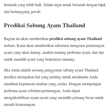
bertaruh yang lebih baik. Selalu ingat untuk bertaruh dengan bijak
dan bertanggung jawab.
Prediksi Sabung Ayam Thailand
prediksi sabung ayam Thailand
Bagian ini akan memberikan
terbaru. Kami akan memberikan informasi mengenai pertarungan
ayam yang akan datang, analisis tentang performa ayam, dan tips
untuk memilih ayam yang berpotensi menang.
Jika Anda adalah seorang penggemar sabung ayam Thailand,
prediksi merupakan hal yang penting untuk membantu Anda
membuat keputusan taruhan yang cerdas. Dengan mempelajari
performa ayam sebelum pertarungan, Anda dapat
mengidentifikasi ayam-ayam yang memiliki peluang besar untuk
meraih kemenangan.