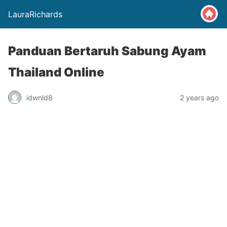
LauraRichards
Panduan Bertaruh Sabung Ayam
Thailand Online
idwnld8
2 years ago