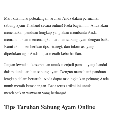
Mari kita mulai petualangan taruhan Anda dalam permainan
sabung ayam Thailand secara online! Pada bagian ini, Anda akan
menemukan panduan lengkap yang akan membantu Anda
memahami dan memenangkan taruhan sabung ayam dengan baik.
Kami akan memberikan tips, strategi, dan informasi yang
diperlukan agar Anda dapat meraih keberhasilan.
Jangan lewatkan kesempatan untuk menjadi pemain yang handal
dalam dunia taruhan sabung ayam. Dengan memahami panduan
lengkap dalam bertaruh, Anda dapat meningkatkan peluang Anda
untuk meraih kemenangan. Baca terus artikel ini untuk
mendapatkan wawasan yang berharga!
Tips Taruhan Sabung Ayam Online