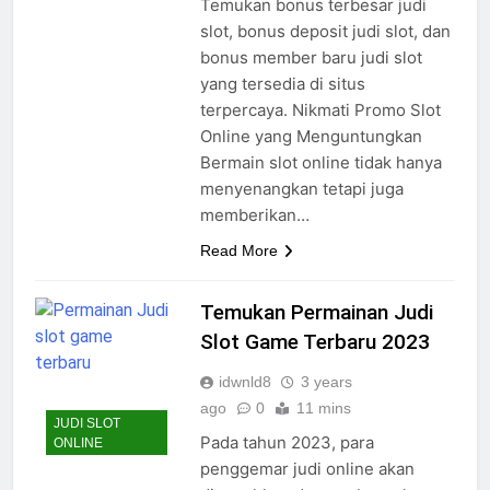
Temukan bonus terbesar judi
slot, bonus deposit judi slot, dan
bonus member baru judi slot
yang tersedia di situs
terpercaya. Nikmati Promo Slot
Online yang Menguntungkan
Bermain slot online tidak hanya
menyenangkan tetapi juga
memberikan…
Read More
Temukan Permainan Judi
Slot Game Terbaru 2023
idwnld8
3 years
ago
0
11 mins
JUDI SLOT
Pada tahun 2023, para
ONLINE
penggemar judi online akan