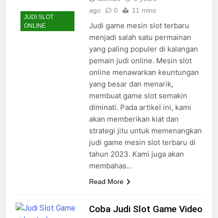
ago
0
11 mins
JUDI SLOT
Judi game mesin slot terbaru
ONLINE
menjadi salah satu permainan
yang paling populer di kalangan
pemain judi online. Mesin slot
online menawarkan keuntungan
yang besar dan menarik,
membuat game slot semakin
diminati. Pada artikel ini, kami
akan memberikan kiat dan
strategi jitu untuk memenangkan
judi game mesin slot terbaru di
tahun 2023. Kami juga akan
membahas…
Read More
Coba Judi Slot Game Video