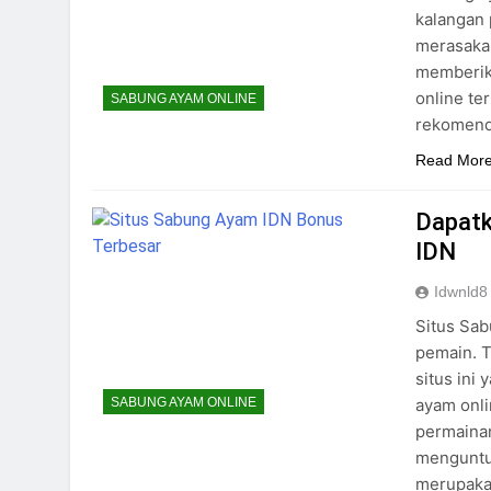
kalangan 
merasakan
memberik
online te
SABUNG AYAM ONLINE
rekomenda
Read Mor
Dapatk
IDN
Idwnld8
Situs Sa
pemain. 
situs ini
ayam onl
SABUNG AYAM ONLINE
permaina
menguntu
merupaka