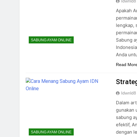
Idwnld8
Apakah A
permainan
lengkap, 
permaina
Sabung ay
SABUNG AYAM ONLINE
Indonesi
Anda unt
Read Mor
Strate
Idwnld8
Dalam art
gunakan 
sabung ay
efektif, 
dengan le
SABUNG AYAM ONLINE