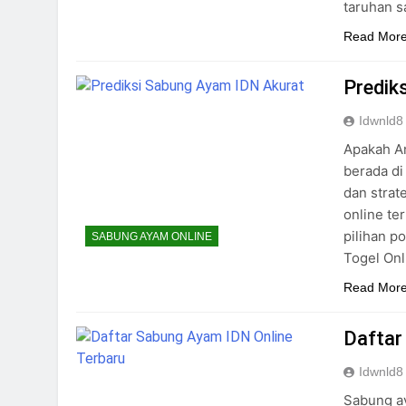
taruhan 
Read Mor
Predik
Idwnld8
Apakah An
berada di
dan strat
online te
pilihan p
SABUNG AYAM ONLINE
Togel Onl
Read Mor
Daftar
Idwnld8
Sabung ay