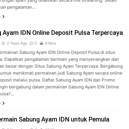
arungan ayam yang dilakukan secara live streaming. Selain
kan pengalaman…
e
 Ayam IDN Online Deposit Pulsa Terpercaya
2 Years Ago
0
9 Mins
ermainan Sabung Ayam IDN Online Deposit Pulsa di situs
ya. Dapatkan pengalaman bermain yang menyenangkan dan
an besar dengan Situs Sabung Ayam Terpercaya. Bergabung
untuk menikmati permainan judi Sabung Ayam secara online
posit melalui pulsa. Daftar Sabung Ayam IDN dan Promo
Ingin bergabung dalam permainan Sabung Ayam IDN Online
Pulsa?…
e
ermain Sabung Ayam IDN untuk Pemula