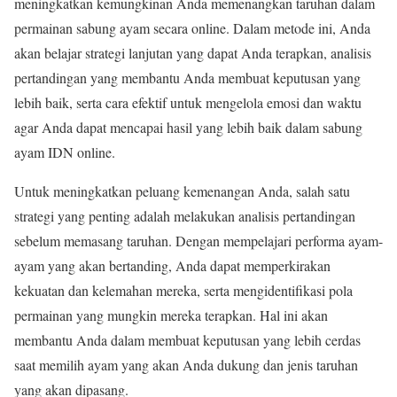
meningkatkan kemungkinan Anda memenangkan taruhan dalam
permainan sabung ayam secara online. Dalam metode ini, Anda
akan belajar strategi lanjutan yang dapat Anda terapkan, analisis
pertandingan yang membantu Anda membuat keputusan yang
lebih baik, serta cara efektif untuk mengelola emosi dan waktu
agar Anda dapat mencapai hasil yang lebih baik dalam sabung
ayam IDN online.
Untuk meningkatkan peluang kemenangan Anda, salah satu
strategi yang penting adalah melakukan analisis pertandingan
sebelum memasang taruhan. Dengan mempelajari performa ayam-
ayam yang akan bertanding, Anda dapat memperkirakan
kekuatan dan kelemahan mereka, serta mengidentifikasi pola
permainan yang mungkin mereka terapkan. Hal ini akan
membantu Anda dalam membuat keputusan yang lebih cerdas
saat memilih ayam yang akan Anda dukung dan jenis taruhan
yang akan dipasang.