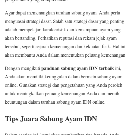
Agar dapat memenangkan taruhan sabung ayam, Anda perlu
menguasai strategi dasar. Salah satu strategi dasar yang penting
adalah mempelajari karakteristik dan kemampuan ayam yang
akan bertanding. Perhatikan reputasi dan rekam jejak ayam
tersebut, seperti sejarah kemenangan dan kekuatan fisik. Hal ini
akan membantu Anda dalam menentukan peluang kemenangan.
panduan sabung ayam IDN terbaik
Dengan mengikuti
ini,
Anda akan memiliki keunggulan dalam bermain sabung ayam
online. Gunakan strategi dan pengetahuan yang Anda peroleh
untuk meningkatkan peluang kemenangan Anda dan meraih
keuntungan dalam taruhan sabung ayam IDN online.
Tips Juara Sabung Ayam IDN
Dalam section ini, kami akan memberikan tips kepada Anda