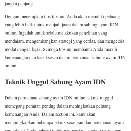
jangka panjang.
Dengan menerapkan tips-tips ini, Anda akan memiliki peluang
yang lebih baik untuk menjadi juara dalam sabung ayam IDN
online. Ingatlah untuk selalu melakukan penelitian yang
mendalam, mengembangkan strategi yang cerdas, dan mengelola
modal dengan bijak. Semoga tips ini membantu Anda meraih
kemenangan dan kesuksesan dalam permainan sabung ayam IDN
online.
Teknik Unggul Sabung Ayam IDN
Dalam permainan sabung ayam IDN online, teknik unggul
memegang peranan penting dalam meningkatkan peluang
kemenangan Anda. Dalam section ini, kami akan
mengungkapkan beberapa teknik serangan dan pertahanan ayam
yang dapat Anda pelajari untuk memperkuat strategi permainan.