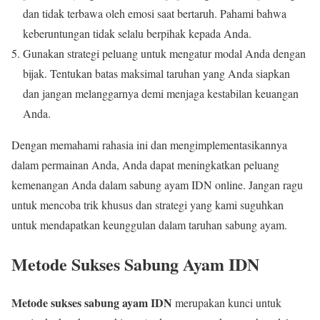
dan tidak terbawa oleh emosi saat bertaruh. Pahami bahwa
keberuntungan tidak selalu berpihak kepada Anda.
Gunakan strategi peluang untuk mengatur modal Anda dengan
bijak. Tentukan batas maksimal taruhan yang Anda siapkan
dan jangan melanggarnya demi menjaga kestabilan keuangan
Anda.
Dengan memahami rahasia ini dan mengimplementasikannya
dalam permainan Anda, Anda dapat meningkatkan peluang
kemenangan Anda dalam sabung ayam IDN online. Jangan ragu
untuk mencoba trik khusus dan strategi yang kami suguhkan
untuk mendapatkan keunggulan dalam taruhan sabung ayam.
Metode Sukses Sabung Ayam IDN
Metode sukses sabung ayam IDN
merupakan kunci untuk