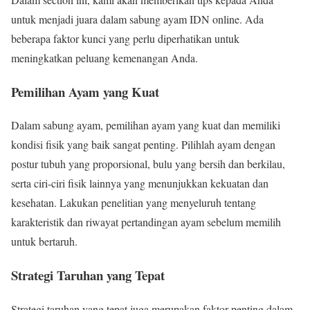
untuk menjadi juara dalam sabung ayam IDN online. Ada
beberapa faktor kunci yang perlu diperhatikan untuk
meningkatkan peluang kemenangan Anda.
Pemilihan Ayam yang Kuat
Dalam sabung ayam, pemilihan ayam yang kuat dan memiliki
kondisi fisik yang baik sangat penting. Pilihlah ayam dengan
postur tubuh yang proporsional, bulu yang bersih dan berkilau,
serta ciri-ciri fisik lainnya yang menunjukkan kekuatan dan
kesehatan. Lakukan penelitian yang menyeluruh tentang
karakteristik dan riwayat pertandingan ayam sebelum memilih
untuk bertaruh.
Strategi Taruhan yang Tepat
Strategi taruhan yang tepat juga merupakan faktor penting dalam