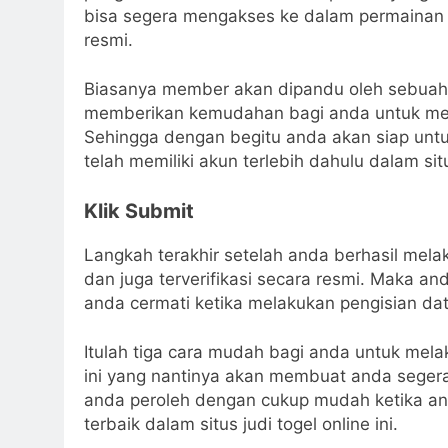
bisa segera mengakses ke dalam permainan d
resmi.
Biasanya member akan dipandu oleh sebuah f
memberikan kemudahan bagi anda untuk melak
Sehingga dengan begitu anda akan siap un
telah memiliki akun terlebih dahulu dalam sit
Klik Submit
Langkah terakhir setelah anda berhasil melak
dan juga terverifikasi secara resmi. Maka an
anda cermati ketika melakukan pengisian data
Itulah tiga cara mudah bagi anda untuk mela
ini yang nantinya akan membuat anda segera
anda peroleh dengan cukup mudah ketika an
terbaik dalam situs judi togel online ini.