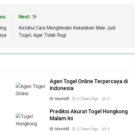
us:
Next:
ing
Ketahui Cara Menghindari Kekalahan Main Judi
aya
Togel, Agar Tidak Rugi
Agen Togel Online Terpercaya di
Indonesia
Idwnld8
2 Years Ago
0
Prediksi Akurat Togel Hongkong
Malam Ini
Idwnld8
2 Years Ago
0