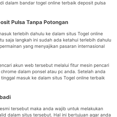
 di dalam bandar togel online terbaik deposit pulsa
posit Pulsa Tanpa Potongan
asuk terlebih dahulu ke dalam situs Togel online
tu saja langkah ini sudah ada ketahui terlebih dahulu
permainan yang menyajikan pasaran internasional
cari akun web tersebut melalui fitur mesin pencari
 chrome dalam ponsel atau pc anda. Setelah anda
nggal masuk ke dalam situs Togel online terbaik
ibadi
esmi tersebut maka anda wajib untuk melakukan
lid dalam situs tersebut. Hal ini bertujuan agar anda