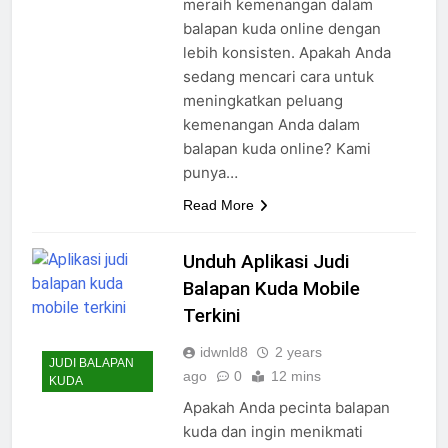
meraih kemenangan dalam
balapan kuda online dengan
lebih konsisten. Apakah Anda
sedang mencari cara untuk
meningkatkan peluang
kemenangan Anda dalam
balapan kuda online? Kami
punya…
Read More
Unduh Aplikasi Judi
Balapan Kuda Mobile
Terkini
idwnld8
2 years
JUDI BALAPAN
ago
0
12 mins
KUDA
Apakah Anda pecinta balapan
kuda dan ingin menikmati