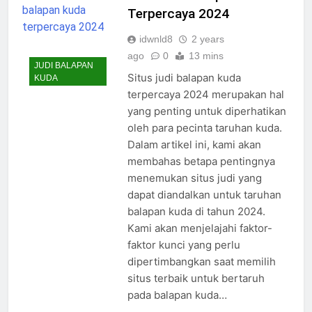
Terpercaya 2024
idwnld8
2 years
ago
0
13 mins
JUDI BALAPAN
Situs judi balapan kuda
KUDA
terpercaya 2024 merupakan hal
yang penting untuk diperhatikan
oleh para pecinta taruhan kuda.
Dalam artikel ini, kami akan
membahas betapa pentingnya
menemukan situs judi yang
dapat diandalkan untuk taruhan
balapan kuda di tahun 2024.
Kami akan menjelajahi faktor-
faktor kunci yang perlu
dipertimbangkan saat memilih
situs terbaik untuk bertaruh
pada balapan kuda…