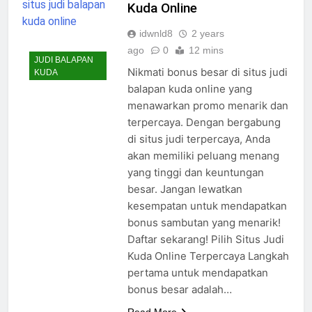
Kuda Online
idwnld8
2 years
ago
0
12 mins
JUDI BALAPAN
Nikmati bonus besar di situs judi
KUDA
balapan kuda online yang
menawarkan promo menarik dan
terpercaya. Dengan bergabung
di situs judi terpercaya, Anda
akan memiliki peluang menang
yang tinggi dan keuntungan
besar. Jangan lewatkan
kesempatan untuk mendapatkan
bonus sambutan yang menarik!
Daftar sekarang! Pilih Situs Judi
Kuda Online Terpercaya Langkah
pertama untuk mendapatkan
bonus besar adalah…