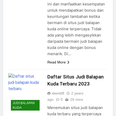
ini dan manfaatkan kesempatan
untuk mendapatkan bonus dan
keuntungan tambahan ketika
bermain di situs judi balapan
kuda online terpercaya. Tidak
ada yang lebih mengasyikkan
daripada bermain judi balapan
kuda online dengan bonus
menarik. Di…
Read More
Daftar Situs Judi Balapan
Kuda Terbaru 2023
idwnld8
2 years
ago
0
16 mins
JUDI BALAPAN
Menemukan situs judi balapan
KUDA
kuda terbaru yang terpercaya