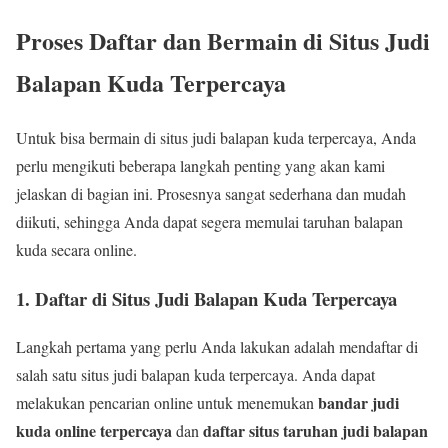
Proses Daftar dan Bermain di Situs Judi
Balapan Kuda Terpercaya
Untuk bisa bermain di situs judi balapan kuda terpercaya, Anda
perlu mengikuti beberapa langkah penting yang akan kami
jelaskan di bagian ini. Prosesnya sangat sederhana dan mudah
diikuti, sehingga Anda dapat segera memulai taruhan balapan
kuda secara online.
1. Daftar di Situs Judi Balapan Kuda Terpercaya
Langkah pertama yang perlu Anda lakukan adalah mendaftar di
salah satu situs judi balapan kuda terpercaya. Anda dapat
bandar judi
melakukan pencarian online untuk menemukan
kuda online terpercaya
daftar situs taruhan judi balapan
dan