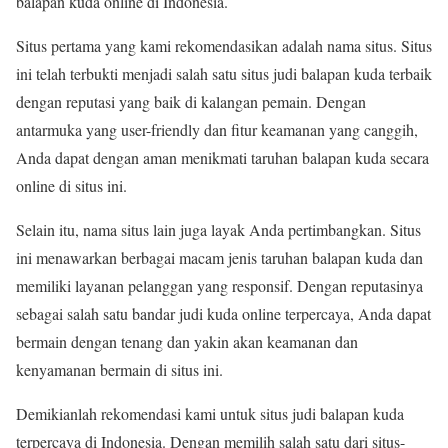
balapan kuda online di Indonesia.
Situs pertama yang kami rekomendasikan adalah nama situs. Situs
ini telah terbukti menjadi salah satu situs judi balapan kuda terbaik
dengan reputasi yang baik di kalangan pemain. Dengan
antarmuka yang user-friendly dan fitur keamanan yang canggih,
Anda dapat dengan aman menikmati taruhan balapan kuda secara
online di situs ini.
Selain itu, nama situs lain juga layak Anda pertimbangkan. Situs
ini menawarkan berbagai macam jenis taruhan balapan kuda dan
memiliki layanan pelanggan yang responsif. Dengan reputasinya
sebagai salah satu bandar judi kuda online terpercaya, Anda dapat
bermain dengan tenang dan yakin akan keamanan dan
kenyamanan bermain di situs ini.
Demikianlah rekomendasi kami untuk situs judi balapan kuda
terpercaya di Indonesia. Dengan memilih salah satu dari situs-