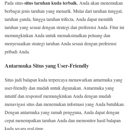
situs taruhan kuda terbaik
Pada situs-
, Anda akan menemukan
berbagai jenis taruhan yang menarik. Mulai dari taruhan tunggal,
taruhan ganda, hingga taruhan trifecta, Anda dapat memilih
taruhan yang sesuai dengan strategi dan preferensi Anda. Fitur ini
memungkinkan Anda untuk memaksimalkan peluang dan
menyesuaikan strategi taruhan Anda sesuai dengan preferensi
pribadi Anda.
Antarmuka Situs yang User-Friendly
Situs judi balapan kuda terpercaya menawarkan antarmuka yang
user-friendly dan mudah untuk digunakan. Antarmuka yang
intuitif dan responsif memungkinkan Anda dengan mudah
menavigasi situs dan menemukan informasi yang Anda butuhkan.
Dengan antarmuka yang ramah pengguna, Anda dapat dengan
cepat menempatkan taruhan Anda dan memonitor hasil balapan
kuda secara real-time.