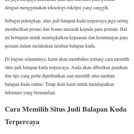
dengan menggunakan teknologi enkripsi yang canggih.
Sebagai pelengkap, situs judi balapan kuda terpercaya juga sering
memberikan promo dan bonus menarik kepada para pemain. Hal
ini bertujuan untuk meningkatkan kepuasan dan keuntungan para
pemain dalam melakukan taruhan balapan kuda.
Di bagian selanjutnya, kami akan membahas tentang cara memilih
situs judi balapan kuda terpercaya. Anda akan diberikan panduan
dan tips yang perlu diperhatikan saat memilih situs taruhan
balapan kuda online. Tetap ikuti kami untuk mendapatkan
informasi yang bermanfaat.
Cara Memilih Situs Judi Balapan Kuda
Terpercaya