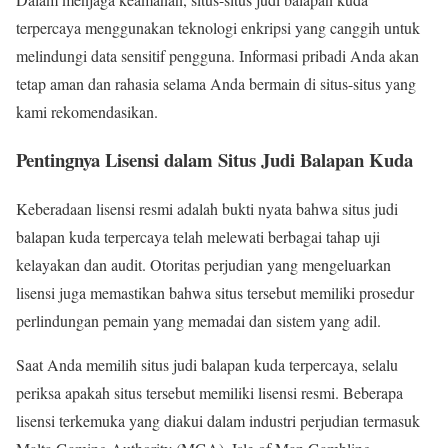
terpercaya menggunakan teknologi enkripsi yang canggih untuk
melindungi data sensitif pengguna. Informasi pribadi Anda akan
tetap aman dan rahasia selama Anda bermain di situs-situs yang
kami rekomendasikan.
Pentingnya Lisensi dalam Situs Judi Balapan Kuda
Keberadaan lisensi resmi adalah bukti nyata bahwa situs judi
balapan kuda terpercaya telah melewati berbagai tahap uji
kelayakan dan audit. Otoritas perjudian yang mengeluarkan
lisensi juga memastikan bahwa situs tersebut memiliki prosedur
perlindungan pemain yang memadai dan sistem yang adil.
Saat Anda memilih situs judi balapan kuda terpercaya, selalu
periksa apakah situs tersebut memiliki lisensi resmi. Beberapa
lisensi terkemuka yang diakui dalam industri perjudian termasuk