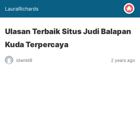
LauraRichards
Ulasan Terbaik Situs Judi Balapan
Kuda Terpercaya
idwnld8
2 years ago