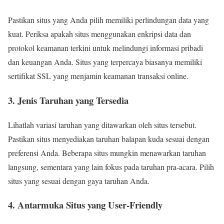
Pastikan situs yang Anda pilih memiliki perlindungan data yang
kuat. Periksa apakah situs menggunakan enkripsi data dan
protokol keamanan terkini untuk melindungi informasi pribadi
dan keuangan Anda. Situs yang terpercaya biasanya memiliki
sertifikat SSL yang menjamin keamanan transaksi online.
3. Jenis Taruhan yang Tersedia
Lihatlah variasi taruhan yang ditawarkan oleh situs tersebut.
Pastikan situs menyediakan taruhan balapan kuda sesuai dengan
preferensi Anda. Beberapa situs mungkin menawarkan taruhan
langsung, sementara yang lain fokus pada taruhan pra-acara. Pilih
situs yang sesuai dengan gaya taruhan Anda.
4. Antarmuka Situs yang User-Friendly