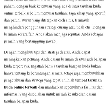
pahami dengan baik ketentuan yang ada di situs taruhan kuda
online terbaik sebelum memulai taruhan. Jaga sikap yang sportif
dan patuhi aturan yang ditetapkan oleh situs, termasuk
menghindari penggunaan strategi curang atau tidak etis. Dengan
bermain secara fair, Anda akan menjaga reputasi Anda sebagai
pemain yang bertanggung jawab.
Dengan mengikuti tips dan strategi di atas, Anda dapat
meningkatkan peluang Anda dalam bermain di situs judi balapan
kuda terpercaya. Ingatlah bahwa taruhan balapan kuda bukan
hanya tentang keberuntungan semata, tetapi juga membutuhkan
tempat taruhan
pengetahuan dan strategi yang tepat. Pilihlah
kuda online terbaik
dan manfaatkan sepenuhnya fasilitas dan
informasi yang disediakan untuk meraih kesuksesan dalam
taruhan balapan kuda.