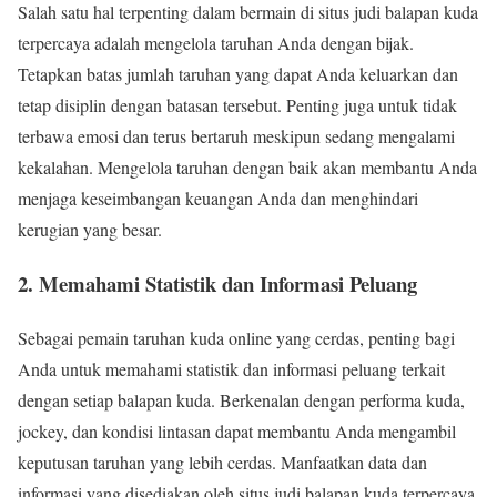
Salah satu hal terpenting dalam bermain di situs judi balapan kuda
terpercaya adalah mengelola taruhan Anda dengan bijak.
Tetapkan batas jumlah taruhan yang dapat Anda keluarkan dan
tetap disiplin dengan batasan tersebut. Penting juga untuk tidak
terbawa emosi dan terus bertaruh meskipun sedang mengalami
kekalahan. Mengelola taruhan dengan baik akan membantu Anda
menjaga keseimbangan keuangan Anda dan menghindari
kerugian yang besar.
2. Memahami Statistik dan Informasi Peluang
Sebagai pemain taruhan kuda online yang cerdas, penting bagi
Anda untuk memahami statistik dan informasi peluang terkait
dengan setiap balapan kuda. Berkenalan dengan performa kuda,
jockey, dan kondisi lintasan dapat membantu Anda mengambil
keputusan taruhan yang lebih cerdas. Manfaatkan data dan
informasi yang disediakan oleh situs judi balapan kuda terpercaya