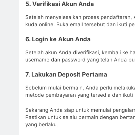
5. Verifikasi Akun Anda
Setelah menyelesaikan proses pendaftaran, An
kuda online. Buka email tersebut dan ikuti p
6. Login ke Akun Anda
Setelah akun Anda diverifikasi, kembali ke 
username dan password yang telah Anda bu
7. Lakukan Deposit Pertama
Sebelum mulai bermain, Anda perlu melakukan
metode pembayaran yang tersedia dan ikuti 
Sekarang Anda siap untuk memulai pengalam
Pastikan untuk selalu bermain dengan berta
yang berlaku.