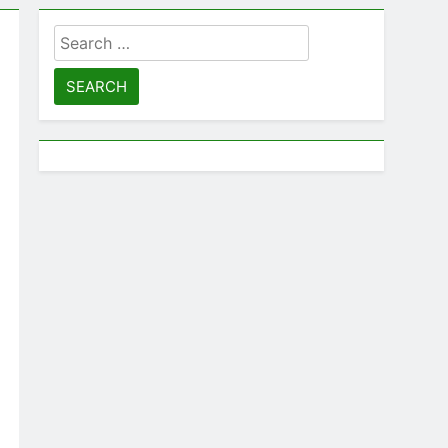
Search
for: