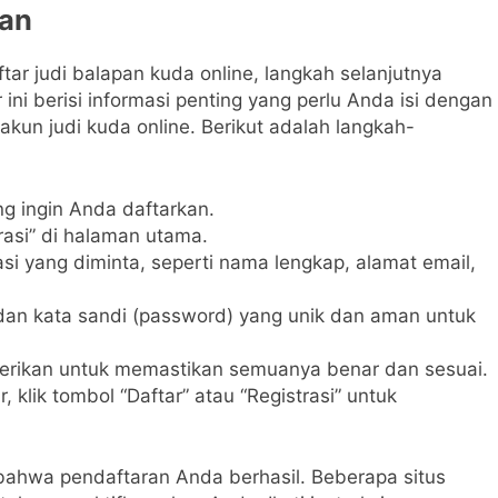
ran
ar judi balapan kuda online, langkah selanjutnya
 ini berisi informasi penting yang perlu Anda isi dengan
un judi kuda online. Berikut adalah langkah-
ng ingin Anda daftarkan.
trasi” di halaman utama.
asi yang diminta, seperti nama lengkap, alamat email,
dan kata sandi (password) yang unik dan aman untuk
berikan untuk memastikan semuanya benar dan sesuai.
, klik tombol “Daftar” atau “Registrasi” untuk
 bahwa pendaftaran Anda berhasil. Beberapa situs