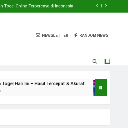
n Togel Online Terpercaya di Indonesia
Togel Hari Ini – Hasil Tercepat & Akurat
diksi Akurat Togel Hongkong Malam Ini
NEWSLETTER
RANDOM NEWS
Data Togel Hari Ini Terlengkap & Akurat
n Togel Online Terpercaya di Indonesia
Togel Hari Ini – Hasil Tercepat & Akurat
diksi Akurat Togel Hongkong Malam Ini
Ini – Hasil Tercepat & Akurat
Prediksi Akura
2 Years Ago