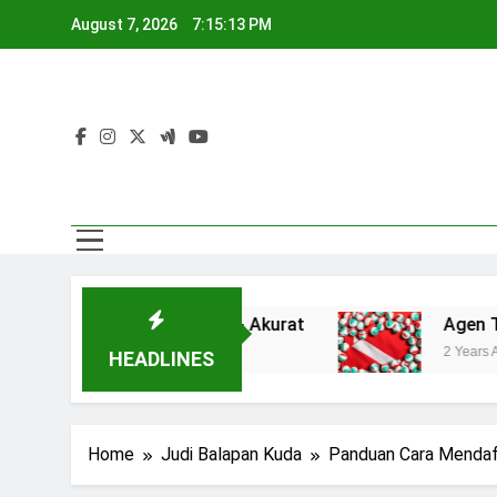
Skip
August 7, 2026
7:15:14 PM
to
content
ri Ini Terlengkap & Akurat
Agen Togel Online
2 Years Ago
HEADLINES
Home
Judi Balapan Kuda
Panduan Cara Mendaft