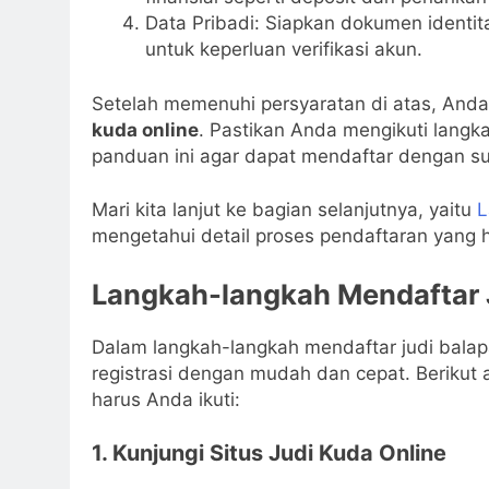
Data Pribadi: Siapkan dokumen identitas
untuk keperluan verifikasi akun.
Setelah memenuhi persyaratan di atas, And
kuda online
. Pastikan Anda mengikuti langk
panduan ini agar dapat mendaftar dengan s
Mari kita lanjut ke bagian selanjutnya, yaitu
L
mengetahui detail proses pendaftaran yang h
Langkah-langkah Mendaftar 
Dalam langkah-langkah mendaftar judi balap
registrasi dengan mudah dan cepat. Berikut 
harus Anda ikuti:
1. Kunjungi Situs Judi Kuda Online