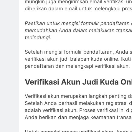
mungkin juga mengirimkan email verifikasi un
diberikan dalam email untuk melengkapi pro
Pastikan untuk mengisi formulir pendaftaran 
memudahkan Anda dalam melakukan transa
terlindungi.
Setelah mengisi formulir pendaftaran, Anda s
verifikasi akun judi balapan kuda online. Ik
pendaftaran dan melengkapi verifikasi akun.
Verifikasi Akun Judi Kuda On
Verifikasi akun merupakan langkah penting 
Setelah Anda berhasil melakukan registrasi d
adalah verifikasi akun. Proses verifikasi ini
Anda berikan dan menjaga keamanan transak
Untuk memulai proses verifikasi akun, Anda