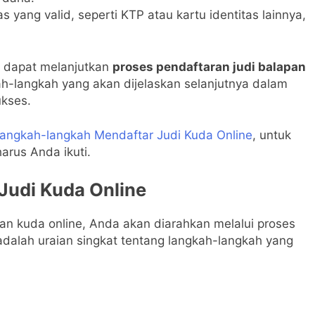
 yang valid, seperti KTP atau kartu identitas lainnya,
a dapat melanjutkan
proses pendaftaran judi balapan
ah-langkah yang akan dijelaskan selanjutnya dalam
ukses.
angkah-langkah Mendaftar Judi Kuda Online
, untuk
arus Anda ikuti.
Judi Kuda Online
an kuda online, Anda akan diarahkan melalui proses
adalah uraian singkat tentang langkah-langkah yang