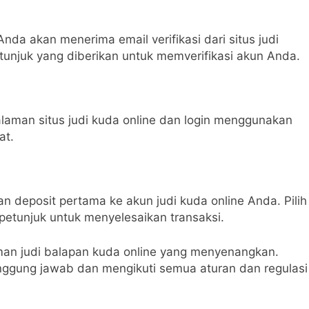
da akan menerima email verifikasi dari situs judi
etunjuk yang diberikan untuk memverifikasi akun Anda.
halaman situs judi kuda online dan login menggunakan
at.
 deposit pertama ke akun judi kuda online Anda. Pilih
petunjuk untuk menyelesaikan transaksi.
an judi balapan kuda online yang menyenangkan.
nggung jawab dan mengikuti semua aturan dan regulasi