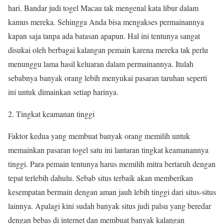
hari. Bandar judi togel Macau tak mengenal kata libur dalam
kamus mereka. Sehingga Anda bisa mengakses permainannya
kapan saja tanpa ada batasan apapun. Hal ini tentunya sangat
disukai oleh berbagai kalangan pemain karena mereka tak perlu
menunggu lama hasil keluaran dalam permainannya. Itulah
sebabnya banyak orang lebih menyukai pasaran taruhan seperti
ini untuk dimainkan setiap harinya.
Tingkat keamanan tinggi
Faktor kedua yang membuat banyak orang memilih untuk
memainkan pasaran togel satu ini lantaran tingkat keamanannya
tinggi. Para pemain tentunya harus memilih mitra bertaruh dengan
tepat terlebih dahulu. Sebab situs terbaik akan memberikan
kesempatan bermain dengan aman jauh lebih tinggi dari situs-situs
lainnya. Apalagi kini sudah banyak situs judi palsu yang beredar
dengan bebas di internet dan membuat banyak kalangan