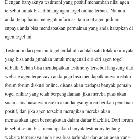
Dengan banyaknya testimoni yang positif menambah nilai agen
tersebut untuk bisa dibilang agen togel online terbaik. Namun
anda tetap harus menggali informasi lain soal agen judi ini
supaya anda bisa mendapatkan permainan yang anda harapkan di
agen togel ini.
Testimoni dari pemain togel terdahulu adalah satu tolak ukurnyata
yang bisa anda gunakan untuk mengenali ciri-ciri agen togel
terbaik. Selain bisa mendapatkan testimony tersebut langsung dari
website agen terpercaya anda juga bisa mendapatkannya melalui
forum-forum diskusi online, disana akan terdapat banyak pemain
togel online yang telah berpengalaman, jika mereka puas akan
suatu situs biasanya mereka akan langsung memberikan penilaian
positif, dan jika agen tersebut merugikan mereka akan
memasukan agen bersangkutan dalam daftar blacklist. Dari forum
tersebut selain bisa mendapatkan banyak testimony tentang
website terpercaya anda juga bisa terhindar dari agen-agen yang