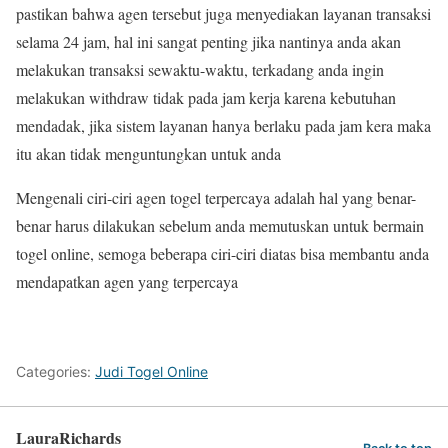
pastikan bahwa agen tersebut juga menyediakan layanan transaksi
selama 24 jam, hal ini sangat penting jika nantinya anda akan
melakukan transaksi sewaktu-waktu, terkadang anda ingin
melakukan withdraw tidak pada jam kerja karena kebutuhan
mendadak, jika sistem layanan hanya berlaku pada jam kera maka
itu akan tidak menguntungkan untuk anda
Mengenali ciri-ciri agen togel terpercaya adalah hal yang benar-
benar harus dilakukan sebelum anda memutuskan untuk bermain
togel online, semoga beberapa ciri-ciri diatas bisa membantu anda
mendapatkan agen yang terpercaya
Categories:
Judi Togel Online
LauraRichards