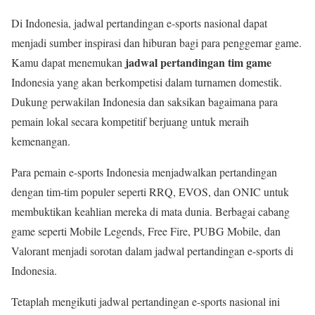
Di Indonesia, jadwal pertandingan e-sports nasional dapat
menjadi sumber inspirasi dan hiburan bagi para penggemar game.
jadwal pertandingan tim game
Kamu dapat menemukan
Indonesia yang akan berkompetisi dalam turnamen domestik.
Dukung perwakilan Indonesia dan saksikan bagaimana para
pemain lokal secara kompetitif berjuang untuk meraih
kemenangan.
Para pemain e-sports Indonesia menjadwalkan pertandingan
dengan tim-tim populer seperti RRQ, EVOS, dan ONIC untuk
membuktikan keahlian mereka di mata dunia. Berbagai cabang
game seperti Mobile Legends, Free Fire, PUBG Mobile, dan
Valorant menjadi sorotan dalam jadwal pertandingan e-sports di
Indonesia.
Tetaplah mengikuti jadwal pertandingan e-sports nasional ini