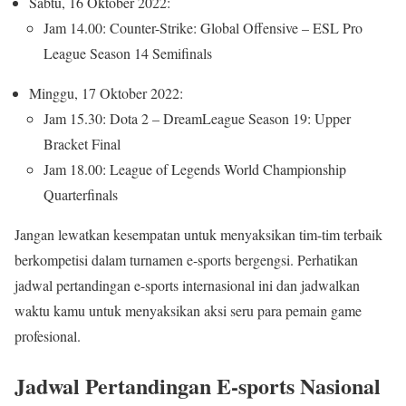
Sabtu, 16 Oktober 2022:
Jam 14.00: Counter-Strike: Global Offensive – ESL Pro
League Season 14 Semifinals
Minggu, 17 Oktober 2022:
Jam 15.30: Dota 2 – DreamLeague Season 19: Upper
Bracket Final
Jam 18.00: League of Legends World Championship
Quarterfinals
Jangan lewatkan kesempatan untuk menyaksikan tim-tim terbaik
berkompetisi dalam turnamen e-sports bergengsi. Perhatikan
jadwal pertandingan e-sports internasional ini dan jadwalkan
waktu kamu untuk menyaksikan aksi seru para pemain game
profesional.
Jadwal Pertandingan E-sports Nasional