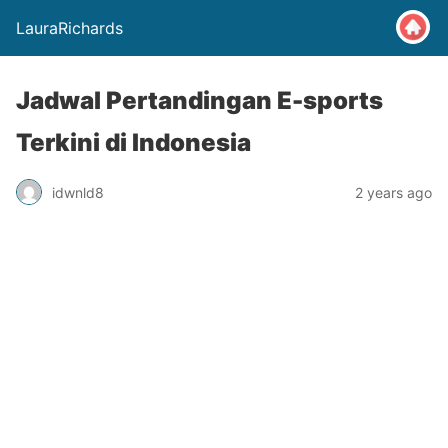
LauraRichards
Jadwal Pertandingan E-sports
Terkini di Indonesia
idwnld8
2 years ago