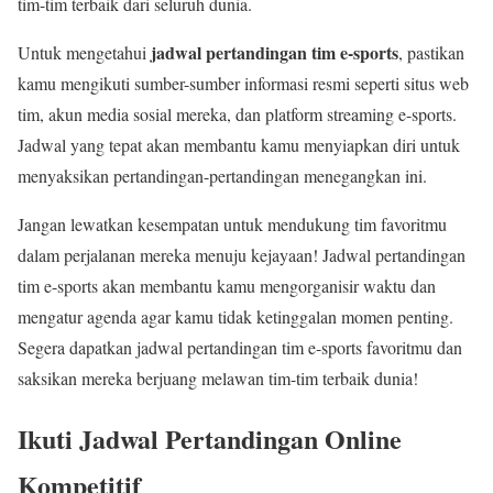
tim-tim terbaik dari seluruh dunia.
jadwal pertandingan tim e-sports
Untuk mengetahui
, pastikan
kamu mengikuti sumber-sumber informasi resmi seperti situs web
tim, akun media sosial mereka, dan platform streaming e-sports.
Jadwal yang tepat akan membantu kamu menyiapkan diri untuk
menyaksikan pertandingan-pertandingan menegangkan ini.
Jangan lewatkan kesempatan untuk mendukung tim favoritmu
dalam perjalanan mereka menuju kejayaan! Jadwal pertandingan
tim e-sports akan membantu kamu mengorganisir waktu dan
mengatur agenda agar kamu tidak ketinggalan momen penting.
Segera dapatkan jadwal pertandingan tim e-sports favoritmu dan
saksikan mereka berjuang melawan tim-tim terbaik dunia!
Ikuti Jadwal Pertandingan Online
Kompetitif