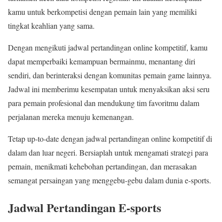
kamu untuk berkompetisi dengan pemain lain yang memiliki
tingkat keahlian yang sama.
Dengan mengikuti jadwal pertandingan online kompetitif, kamu
dapat memperbaiki kemampuan bermainmu, menantang diri
sendiri, dan berinteraksi dengan komunitas pemain game lainnya.
Jadwal ini memberimu kesempatan untuk menyaksikan aksi seru
para pemain profesional dan mendukung tim favoritmu dalam
perjalanan mereka menuju kemenangan.
Tetap up-to-date dengan jadwal pertandingan online kompetitif di
dalam dan luar negeri. Bersiaplah untuk mengamati strategi para
pemain, menikmati kehebohan pertandingan, dan merasakan
semangat persaingan yang menggebu-gebu dalam dunia e-sports.
Jadwal Pertandingan E-sports