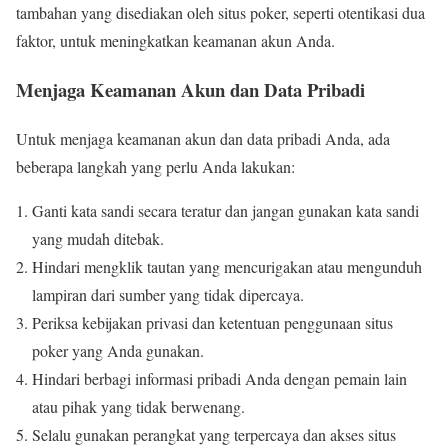
tambahan yang disediakan oleh situs poker, seperti otentikasi dua
faktor, untuk meningkatkan keamanan akun Anda.
Menjaga Keamanan Akun dan Data Pribadi
Untuk menjaga keamanan akun dan data pribadi Anda, ada
beberapa langkah yang perlu Anda lakukan:
Ganti kata sandi secara teratur dan jangan gunakan kata sandi
yang mudah ditebak.
Hindari mengklik tautan yang mencurigakan atau mengunduh
lampiran dari sumber yang tidak dipercaya.
Periksa kebijakan privasi dan ketentuan penggunaan situs
poker yang Anda gunakan.
Hindari berbagi informasi pribadi Anda dengan pemain lain
atau pihak yang tidak berwenang.
Selalu gunakan perangkat yang terpercaya dan akses situs