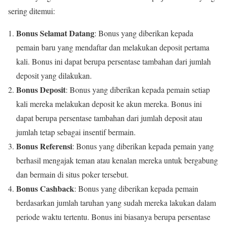
sering ditemui:
Bonus Selamat Datang
: Bonus yang diberikan kepada
pemain baru yang mendaftar dan melakukan deposit pertama
kali. Bonus ini dapat berupa persentase tambahan dari jumlah
deposit yang dilakukan.
Bonus Deposit
: Bonus yang diberikan kepada pemain setiap
kali mereka melakukan deposit ke akun mereka. Bonus ini
dapat berupa persentase tambahan dari jumlah deposit atau
jumlah tetap sebagai insentif bermain.
Bonus Referensi
: Bonus yang diberikan kepada pemain yang
berhasil mengajak teman atau kenalan mereka untuk bergabung
dan bermain di situs poker tersebut.
Bonus Cashback
: Bonus yang diberikan kepada pemain
berdasarkan jumlah taruhan yang sudah mereka lakukan dalam
periode waktu tertentu. Bonus ini biasanya berupa persentase