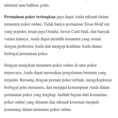
minimal atau bahkan gratis.
Permainan poker terlengkap
juga dapat Anda nikmati dalam
turnamen poker online. Tidak hanya permainan Texas Hold’em
yang populer, tetapi juga Omaha, Seven Card Stud, dan banyak
variasi lainnya. Anda dapat memilih turnamen yang sesuai
dengan preferensi Anda dan menguji keahlian Anda dalam
berbagai permainan poker.
Dengan mengikuti turnamen poker online di situs poker
terpercaya, Anda dapat merasakan pengalaman bermain yang
terjamin. Bersaing dengan pemain poker terbaik, mengeksplorasi
berbagai jenis turnamen, dan menjajal kemampuan Anda dalam
permainan poker yang lengkap. Jadilah bagian dari komunitas
poker online yang dinamis dan nikmati keseruan menjadi
pemenang dalam turnamen poker online.