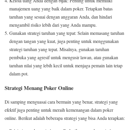
Kelola uang Anda dengan bijak: Penting untuk memiliki
manajemen uang yang baik dalam poker. Tetapkan batas
taruhan yang sesuai dengan anggaran Anda, dan hindari
mengambil risiko lebih dari yang Anda mampu.
Gunakan strategi taruhan yang tepat: Selain memasang taruhan
dengan tangan yang kuat, juga penting untuk menggunakan
strategi taruhan yang tepat. Misalnya, gunakan taruhan
pembuka yang agresif untuk mengusir lawan, atau gunakan
taruhan nilai yang lebih kecil untuk menjaga pemain lain tetap
dalam pot.
Strategi Menang Poker Online
Di samping menguasai cara bermain yang benar, strategi yang
efektif juga penting untuk meraih kemenangan dalam poker
online. Berikut adalah beberapa strategi yang bisa Anda terapkan: