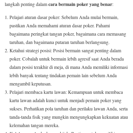
cara bermain poker yang benar
langkah penting dalam
:
Pelajari aturan dasar poker: Sebelum Anda mulai bermain,
pastikan Anda memahami aturan dasar poker. Pahami
bagaimana peringkat tangan poker, bagaimana cara memasang
taruhan, dan bagaimana putaran taruhan berlangsung.
Ketahui strategi posisi: Posisi bermain sangat penting dalam
poker. Cobalah untuk bermain lebih agresif saat Anda berada
dalam posisi terakhir di meja, di mana Anda memiliki informasi
lebih banyak tentang tindakan pemain lain sebelum Anda
mengambil keputusan.
Pelajari membaca kartu lawan: Kemampuan untuk membaca
kartu lawan adalah kunci untuk menjadi pemain poker yang
sukses. Perhatikan pola taruhan dan perilaku lawan Anda, serta
tanda-tanda fisik yang mungkin mengungkapkan kekuatan atau
kelemahan tangan mereka.