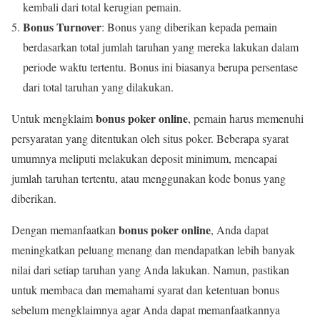
kembali dari total kerugian pemain.
Bonus Turnover
: Bonus yang diberikan kepada pemain
berdasarkan total jumlah taruhan yang mereka lakukan dalam
periode waktu tertentu. Bonus ini biasanya berupa persentase
dari total taruhan yang dilakukan.
bonus poker online
Untuk mengklaim
, pemain harus memenuhi
persyaratan yang ditentukan oleh situs poker. Beberapa syarat
umumnya meliputi melakukan deposit minimum, mencapai
jumlah taruhan tertentu, atau menggunakan kode bonus yang
diberikan.
bonus poker online
Dengan memanfaatkan
, Anda dapat
meningkatkan peluang menang dan mendapatkan lebih banyak
nilai dari setiap taruhan yang Anda lakukan. Namun, pastikan
untuk membaca dan memahami syarat dan ketentuan bonus
sebelum mengklaimnya agar Anda dapat memanfaatkannya