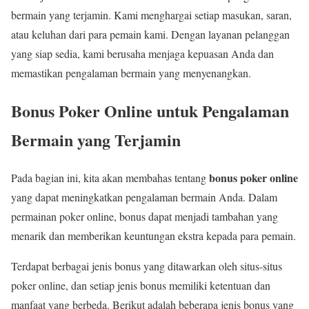
bermain yang terjamin. Kami menghargai setiap masukan, saran,
atau keluhan dari para pemain kami. Dengan layanan pelanggan
yang siap sedia, kami berusaha menjaga kepuasan Anda dan
memastikan pengalaman bermain yang menyenangkan.
Bonus Poker Online untuk Pengalaman
Bermain yang Terjamin
bonus poker online
Pada bagian ini, kita akan membahas tentang
yang dapat meningkatkan pengalaman bermain Anda. Dalam
permainan poker online, bonus dapat menjadi tambahan yang
menarik dan memberikan keuntungan ekstra kepada para pemain.
Terdapat berbagai jenis bonus yang ditawarkan oleh situs-situs
poker online, dan setiap jenis bonus memiliki ketentuan dan
manfaat yang berbeda. Berikut adalah beberapa jenis bonus yang