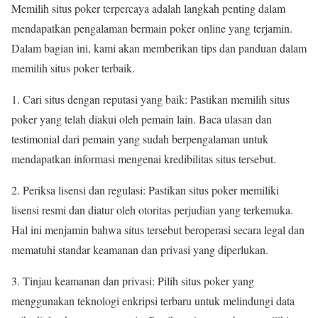
Memilih situs poker terpercaya adalah langkah penting dalam
mendapatkan pengalaman bermain poker online yang terjamin.
Dalam bagian ini, kami akan memberikan tips dan panduan dalam
memilih situs poker terbaik.
1. Cari situs dengan reputasi yang baik: Pastikan memilih situs
poker yang telah diakui oleh pemain lain. Baca ulasan dan
testimonial dari pemain yang sudah berpengalaman untuk
mendapatkan informasi mengenai kredibilitas situs tersebut.
2. Periksa lisensi dan regulasi: Pastikan situs poker memiliki
lisensi resmi dan diatur oleh otoritas perjudian yang terkemuka.
Hal ini menjamin bahwa situs tersebut beroperasi secara legal dan
mematuhi standar keamanan dan privasi yang diperlukan.
3. Tinjau keamanan dan privasi: Pilih situs poker yang
menggunakan teknologi enkripsi terbaru untuk melindungi data