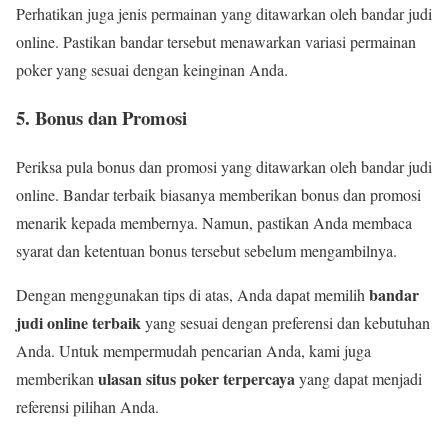
Perhatikan juga jenis permainan yang ditawarkan oleh bandar judi
online. Pastikan bandar tersebut menawarkan variasi permainan
poker yang sesuai dengan keinginan Anda.
5. Bonus dan Promosi
Periksa pula bonus dan promosi yang ditawarkan oleh bandar judi
online. Bandar terbaik biasanya memberikan bonus dan promosi
menarik kepada membernya. Namun, pastikan Anda membaca
syarat dan ketentuan bonus tersebut sebelum mengambilnya.
bandar
Dengan menggunakan tips di atas, Anda dapat memilih
judi online terbaik
yang sesuai dengan preferensi dan kebutuhan
Anda. Untuk mempermudah pencarian Anda, kami juga
ulasan situs poker terpercaya
memberikan
yang dapat menjadi
referensi pilihan Anda.