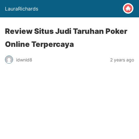
LauraRichards
Review Situs Judi Taruhan Poker
Online Terpercaya
idwnld8
2 years ago