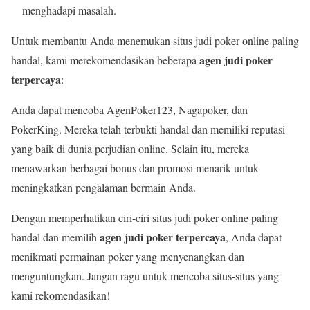
menghadapi masalah.
Untuk membantu Anda menemukan situs judi poker online paling
agen judi poker
handal, kami merekomendasikan beberapa
terpercaya
:
Anda dapat mencoba AgenPoker123, Nagapoker, dan
PokerKing. Mereka telah terbukti handal dan memiliki reputasi
yang baik di dunia perjudian online. Selain itu, mereka
menawarkan berbagai bonus dan promosi menarik untuk
meningkatkan pengalaman bermain Anda.
Dengan memperhatikan ciri-ciri situs judi poker online paling
agen judi poker terpercaya
handal dan memilih
, Anda dapat
menikmati permainan poker yang menyenangkan dan
menguntungkan. Jangan ragu untuk mencoba situs-situs yang
kami rekomendasikan!