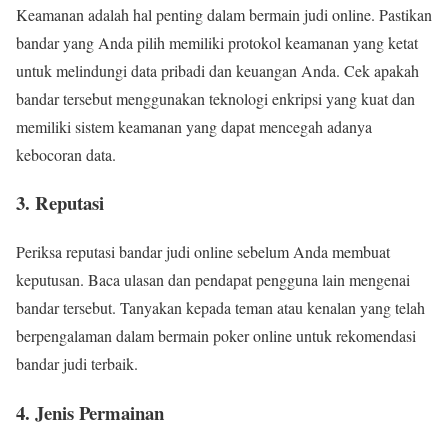
Keamanan adalah hal penting dalam bermain judi online. Pastikan
bandar yang Anda pilih memiliki protokol keamanan yang ketat
untuk melindungi data pribadi dan keuangan Anda. Cek apakah
bandar tersebut menggunakan teknologi enkripsi yang kuat dan
memiliki sistem keamanan yang dapat mencegah adanya
kebocoran data.
3. Reputasi
Periksa reputasi bandar judi online sebelum Anda membuat
keputusan. Baca ulasan dan pendapat pengguna lain mengenai
bandar tersebut. Tanyakan kepada teman atau kenalan yang telah
berpengalaman dalam bermain poker online untuk rekomendasi
bandar judi terbaik.
4. Jenis Permainan