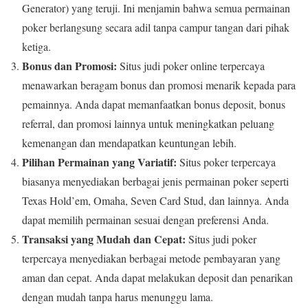
Generator) yang teruji. Ini menjamin bahwa semua permainan
poker berlangsung secara adil tanpa campur tangan dari pihak
ketiga.
Bonus dan Promosi:
Situs judi poker online terpercaya
menawarkan beragam bonus dan promosi menarik kepada para
pemainnya. Anda dapat memanfaatkan bonus deposit, bonus
referral, dan promosi lainnya untuk meningkatkan peluang
kemenangan dan mendapatkan keuntungan lebih.
Pilihan Permainan yang Variatif:
Situs poker terpercaya
biasanya menyediakan berbagai jenis permainan poker seperti
Texas Hold’em, Omaha, Seven Card Stud, dan lainnya. Anda
dapat memilih permainan sesuai dengan preferensi Anda.
Transaksi yang Mudah dan Cepat:
Situs judi poker
terpercaya menyediakan berbagai metode pembayaran yang
aman dan cepat. Anda dapat melakukan deposit dan penarikan
dengan mudah tanpa harus menunggu lama.