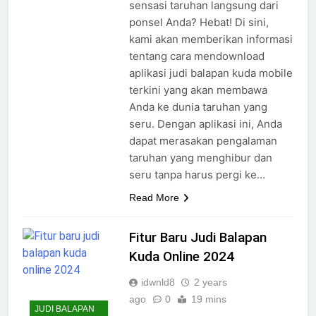
sensasi taruhan langsung dari
ponsel Anda? Hebat! Di sini,
kami akan memberikan informasi
tentang cara mendownload
aplikasi judi balapan kuda mobile
terkini yang akan membawa
Anda ke dunia taruhan yang
seru. Dengan aplikasi ini, Anda
dapat merasakan pengalaman
taruhan yang menghibur dan
seru tanpa harus pergi ke…
Read More
Fitur Baru Judi Balapan
Kuda Online 2024
idwnld8
2 years
ago
0
19 mins
JUDI BALAPAN