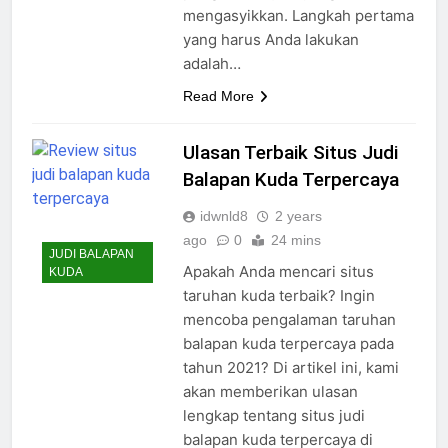
mengasyikkan. Langkah pertama
yang harus Anda lakukan
adalah…
Read More
Ulasan Terbaik Situs Judi
Balapan Kuda Terpercaya
idwnld8
2 years
ago
0
24 mins
JUDI BALAPAN
Apakah Anda mencari situs
KUDA
taruhan kuda terbaik? Ingin
mencoba pengalaman taruhan
balapan kuda terpercaya pada
tahun 2021? Di artikel ini, kami
akan memberikan ulasan
lengkap tentang situs judi
balapan kuda terpercaya di