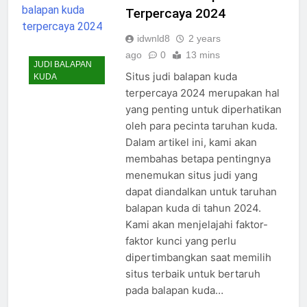
Terpercaya 2024
idwnld8
2 years
ago
0
13 mins
JUDI BALAPAN
Situs judi balapan kuda
KUDA
terpercaya 2024 merupakan hal
yang penting untuk diperhatikan
oleh para pecinta taruhan kuda.
Dalam artikel ini, kami akan
membahas betapa pentingnya
menemukan situs judi yang
dapat diandalkan untuk taruhan
balapan kuda di tahun 2024.
Kami akan menjelajahi faktor-
faktor kunci yang perlu
dipertimbangkan saat memilih
situs terbaik untuk bertaruh
pada balapan kuda…