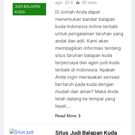
ago
0
20 mins
JUDI BALAPAN
Di sinilah Anda dapat
KUDA
menemukan bandar balapan
kuda Indonesia online terbaik
untuk pengalaman taruhan yang
andal dan adil. Kami akan
membagikan informasi tentang
situs taruhan balapan kuda
terpercaya dan agen judi kuda
terbaik di Indonesia. Apakah
Anda ingin merasakan sensasi
bertaruh pada kuda dengan
mudah dan aman? Maka Anda
telah datang ke tempat yang
tepat….
Read More
Situs Judi Balapan Kuda