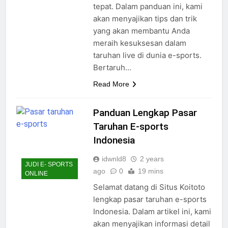
tepat. Dalam panduan ini, kami
akan menyajikan tips dan trik
yang akan membantu Anda
meraih kesuksesan dalam
taruhan live di dunia e-sports.
Bertaruh…
Read More
Panduan Lengkap Pasar
Taruhan E-sports
Indonesia
idwnld8
2 years
JUDI E- SPORTS
ago
0
19 mins
ONLINE
Selamat datang di Situs Koitoto
lengkap pasar taruhan e-sports
Indonesia. Dalam artikel ini, kami
akan menyajikan informasi detail