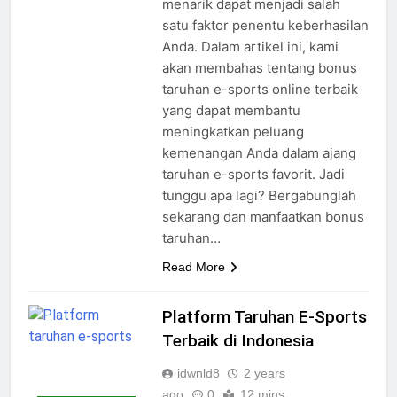
menarik dapat menjadi salah
satu faktor penentu keberhasilan
Anda. Dalam artikel ini, kami
akan membahas tentang bonus
taruhan e-sports online terbaik
yang dapat membantu
meningkatkan peluang
kemenangan Anda dalam ajang
taruhan e-sports favorit. Jadi
tunggu apa lagi? Bergabunglah
sekarang dan manfaatkan bonus
taruhan…
Read More
Platform Taruhan E-Sports
Terbaik di Indonesia
idwnld8
2 years
ago
0
12 mins