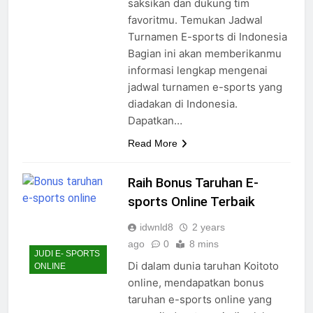
saksikan dan dukung tim
favoritmu. Temukan Jadwal
Turnamen E-sports di Indonesia
Bagian ini akan memberikanmu
informasi lengkap mengenai
jadwal turnamen e-sports yang
diadakan di Indonesia.
Dapatkan…
Read More
Raih Bonus Taruhan E-
sports Online Terbaik
idwnld8
2 years
ago
0
8 mins
JUDI E- SPORTS
Di dalam dunia taruhan Koitoto
ONLINE
online, mendapatkan bonus
taruhan e-sports online yang