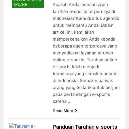
Apakah Anda mencari agen
ONLINE
taruhan e-sports terpercaya di
Indonesia? Kami di situs agenolx
untuk membantu Anda! Dalam
artikel ini, kami akan
memperkenalkan Anda kepada
beberapa agen terpercaya yang
menyediakan layanan taruhan
online e-sports. Taruhan online
e-sports telah menjadi
fenomena yang semakin populer
di Indonesia. Semakin banyak
orang yang tertarik untuk berjudi
pada pertandingan e-sports
karena…
Read More
Panduan Taruhan e-sports