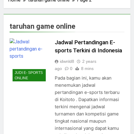
taruhan game online
Jadwal Pertandingan E-
sports Terkini di Indonesia
idwnld8
2 years
ago
0
8 mins
JUDI E- SPORTS
Pada bagian ini, kamu akan
ONLINE
menemukan jadwal
pertandingan e-sports terbaru
di Koitoto . Dapatkan informasi
terkini mengenai jadwal
turnamen dan kompetisi game
tingkat nasional maupun
internasional yang dapat kamu