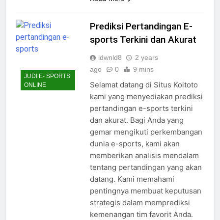
Prediksi Pertandingan E-
sports Terkini dan Akurat
idwnld8
2 years
ago
0
9 mins
JUDI E- SPORTS
Selamat datang di Situs Koitoto
ONLINE
kami yang menyediakan prediksi
pertandingan e-sports terkini
dan akurat. Bagi Anda yang
gemar mengikuti perkembangan
dunia e-sports, kami akan
memberikan analisis mendalam
tentang pertandingan yang akan
datang. Kami memahami
pentingnya membuat keputusan
strategis dalam memprediksi
kemenangan tim favorit Anda.