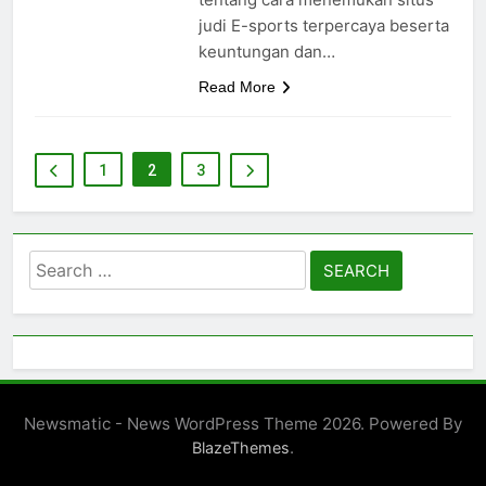
judi E-sports terpercaya beserta
keuntungan dan…
Read More
1
2
3
Search
for:
Newsmatic - News WordPress Theme 2026. Powered By
.
BlazeThemes