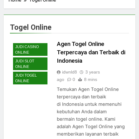
Togel Online
Agen Togel Online
JUDI CASINO
Terpercaya dan Terbaik di
ONLINE
Indonesia
JUDI SLOT
ONLINE
idwnld8
3 years
JUDI TOGEL
ago
0
8 mins
ONLINE
Temukan Agen Togel Online
terpercaya dan terbaik
di Indonesia untuk memenuhi
kebutuhan Anda dalam
bermain togel online. Kami
adalah Agen Togel Online yang
memberikan layanan terbaik