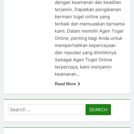
dengan keamanan dan keadilan
terjamin. Dapatkan pengalaman
bermain togel online yang
terbaik dan memuaskan bersama
kami. Dalam memilih Agen Togel
Online, penting bagi Anda untuk
memperhatikan kepercayaan
dan reputasi yang dimilikinya.
Sebagai Agen Togel Online
terpercaya, kami menjamin
keamanan…
Read More
Search
for: