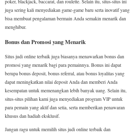
poker, blackjack, baccarat, dan roulette. Selain itu, situs-situs ini
juga sering kali menyediakan game-game baru serta inovatif yang
bisa membuat pengalaman bermain Anda semakin menarik dan
menghibur.
Bonus dan Promosi yang Menarik
Situs judi online terbaik juga biasanya menawarkan bonus dan
promosi yang menarik bagi para pemainnya. Bonus ini dapat
berupa bonus deposit, bonus referral, atau bonus loyalitas yang
dapat meningkatkan nilai deposit Anda dan memberi Anda
kesempatan untuk memenangkan lebih banyak uang. Selain itu,
situs-situs pilihan kami juga menyediakan program VIP untuk
para pemain yang aktif dan setia, serta memberikan penawaran
khusus dan hadiah eksklusif.
Jangan ragu untuk memilih situs judi online terbaik dan