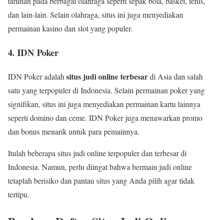
taruhan pada berbagai olahraga seperti sepak bola, basket, tenis,
dan lain-lain. Selain olahraga, situs ini juga menyediakan
permainan kasino dan slot yang populer.
4. IDN Poker
situs judi online terbesar
IDN Poker adalah
di Asia dan salah
satu yang terpopuler di Indonesia. Selain permainan poker yang
signifikan, situs ini juga menyediakan permainan kartu lainnya
seperti domino dan ceme. IDN Poker juga menawarkan promo
dan bonus menarik untuk para pemainnya.
Itulah beberapa situs judi online terpopuler dan terbesar di
Indonesia. Namun, perlu diingat bahwa bermain judi online
tetaplah berisiko dan pantau situs yang Anda pilih agar tidak
tertipu.