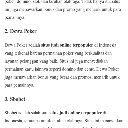
poker, domino, slot, dan taruhan olahraga. Tidak hanya itu, situs
ini juga menawarkan bonus dan promo yang menarik untuk para
pemainnya.
2. Dewa Poker
situs judi online terpopuler
Dewa Poker adalah
di Indonesia
yang terkenal karena permainan poker yang berkualitas dan
layanan pelanggan yang baik. Situs ini juga menyediakan
permainan kartu lainnya seperti domino dan ceme. Dewa Poker
juga menawarkan bonus yang besar dan promosi menarik untuk
para pemainnya.
3. Sbobet
situs judi online terpopuler
Sbobet adalah salah satu
di
Indonesia, terutama untuk taruhan olahraga. Situs ini menawarkan