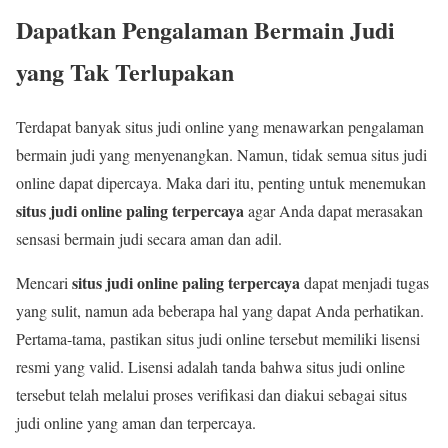
Dapatkan Pengalaman Bermain Judi
yang Tak Terlupakan
Terdapat banyak situs judi online yang menawarkan pengalaman
bermain judi yang menyenangkan. Namun, tidak semua situs judi
online dapat dipercaya. Maka dari itu, penting untuk menemukan
situs judi online paling terpercaya
agar Anda dapat merasakan
sensasi bermain judi secara aman dan adil.
situs judi online paling terpercaya
Mencari
dapat menjadi tugas
yang sulit, namun ada beberapa hal yang dapat Anda perhatikan.
Pertama-tama, pastikan situs judi online tersebut memiliki lisensi
resmi yang valid. Lisensi adalah tanda bahwa situs judi online
tersebut telah melalui proses verifikasi dan diakui sebagai situs
judi online yang aman dan terpercaya.