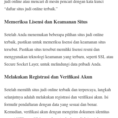
judi online atau mencari di mesin pencari dengan kata kunci
“daftar situs judi online terbaik.”
Memeriksa Lisensi dan Keamanan Situs
Setelah Anda menemukan beberapa pilihan situs judi online
terbaik, pastikan untuk memeriksa lisensi dan keamanan situs
tersebut. Pastikan situs tersebut memiliki lisensi resmi dan
menggunakan teknologi keamanan yang terbaru, seperti SSL atau
Secure Socket Layer, untuk melindungi data pribadi Anda.
Melakukan Registrasi dan Verifikasi Akun
Setelah memilih situs judi online terbaik dan terpercaya, langkah
selanjutnya adalah melakukan registrasi dan verifikasi akun. Isi
formulir pendaftaran dengan data yang sesuai dan benar.
Kemudian, verifikasi akun dengan mengirim dokumen identitas