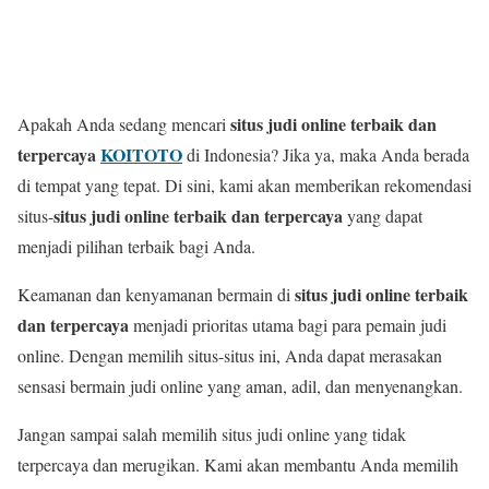
situs judi online terbaik dan
Apakah Anda sedang mencari
terpercaya
KOITOTO
di Indonesia? Jika ya, maka Anda berada
di tempat yang tepat. Di sini, kami akan memberikan rekomendasi
situs judi online terbaik dan terpercaya
situs-
yang dapat
menjadi pilihan terbaik bagi Anda.
situs judi online terbaik
Keamanan dan kenyamanan bermain di
dan terpercaya
menjadi prioritas utama bagi para pemain judi
online. Dengan memilih situs-situs ini, Anda dapat merasakan
sensasi bermain judi online yang aman, adil, dan menyenangkan.
Jangan sampai salah memilih situs judi online yang tidak
terpercaya dan merugikan. Kami akan membantu Anda memilih