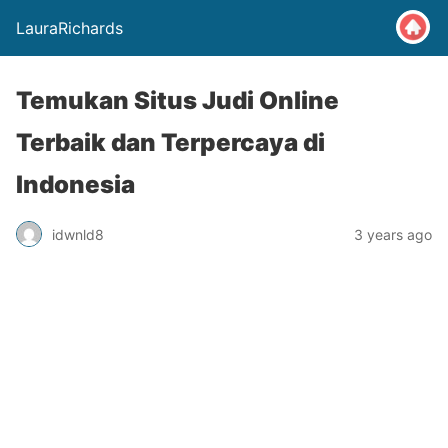
LauraRichards
Temukan Situs Judi Online
Terbaik dan Terpercaya di
Indonesia
idwnld8
3 years ago