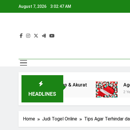
Skip
August 7, 2026
3:02:47 AM
to
content
 Togel Hari Ini Terlengkap & Akurat
Agen Tog
2 Years Ag
HEADLINES
Home
Judi Togel Online
Tips Agar Terhindar da