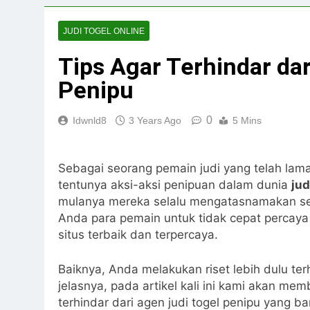
JUDI TOGEL ONLINE
Tips Agar Terhindar dar
Penipu
0
Idwnld8
3 Years Ago
5 Mins
Sebagai seorang pemain judi yang telah lama
tentunya aksi-aksi penipuan dalam dunia
jud
mulanya mereka selalu mengatasnamakan seba
Anda para pemain untuk tidak cepat percaya
situs terbaik dan terpercaya.
Baiknya, Anda melakukan riset lebih dulu terh
jelasnya, pada artikel kali ini kami akan m
terhindar dari agen judi togel penipu yang b