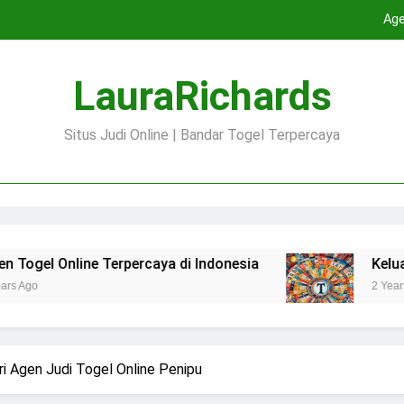
Age
Keluaran 
LauraRichards
Pre
Situs Judi Online | Bandar Togel Terpercaya
Update 
Age
Keluaran 
Pre
el Online Terpercaya di Indonesia
Keluaran T
o
2 Years Ago
ri Agen Judi Togel Online Penipu