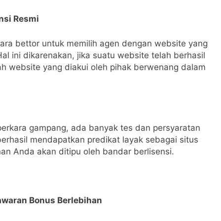
ensi Resmi
ara bettor untuk memilih agen dengan website yang
l ini dikarenakan, jika suatu website telah berhasil
lah website yang diakui oleh pihak berwenang dalam
perkara gampang, ada banyak tes dan persyaratan
berhasil mendapatkan predikat layak sebagai situs
nan Anda akan ditipu oleh bandar berlisensi.
waran Bonus Berlebihan