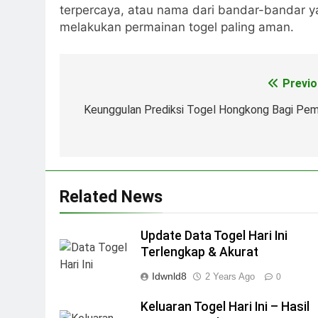
terpercaya, atau nama dari bandar-bandar 
melakukan permainan togel paling aman.
Previo
Post
navigation
Keunggulan Prediksi Togel Hongkong Bagi Pem
Related News
Update Data Togel Hari Ini
Terlengkap & Akurat
Idwnld8
2 Years Ago
0
Keluaran Togel Hari Ini – Hasil