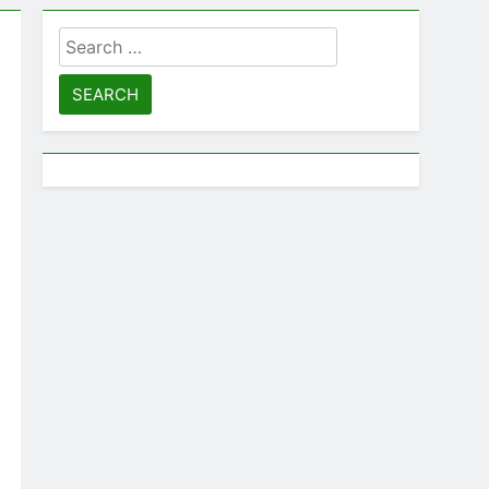
Search
for: