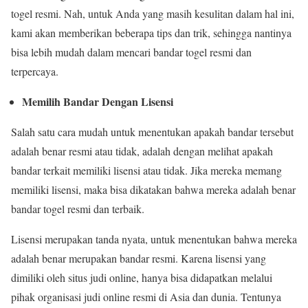
togel resmi. Nah, untuk Anda yang masih kesulitan dalam hal ini,
kami akan memberikan beberapa tips dan trik, sehingga nantinya
bisa lebih mudah dalam mencari bandar togel resmi dan
terpercaya.
Memilih Bandar Dengan Lisensi
Salah satu cara mudah untuk menentukan apakah bandar tersebut
adalah benar resmi atau tidak, adalah dengan melihat apakah
bandar terkait memiliki lisensi atau tidak. Jika mereka memang
memiliki lisensi, maka bisa dikatakan bahwa mereka adalah benar
bandar togel resmi dan terbaik.
Lisensi merupakan tanda nyata, untuk menentukan bahwa mereka
adalah benar merupakan bandar resmi. Karena lisensi yang
dimiliki oleh situs judi online, hanya bisa didapatkan melalui
pihak organisasi judi online resmi di Asia dan dunia. Tentunya