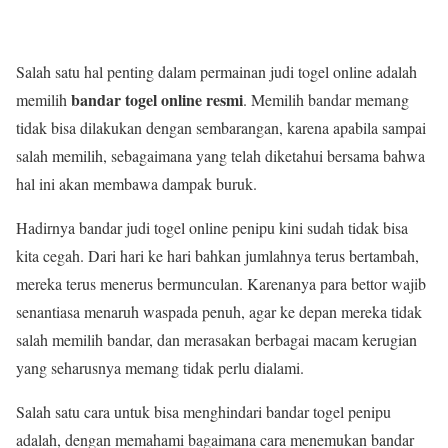
Salah satu hal penting dalam permainan judi togel online adalah
bandar togel online resmi
memilih
. Memilih bandar memang
tidak bisa dilakukan dengan sembarangan, karena apabila sampai
salah memilih, sebagaimana yang telah diketahui bersama bahwa
hal ini akan membawa dampak buruk.
Hadirnya bandar judi togel online penipu kini sudah tidak bisa
kita cegah. Dari hari ke hari bahkan jumlahnya terus bertambah,
mereka terus menerus bermunculan. Karenanya para bettor wajib
senantiasa menaruh waspada penuh, agar ke depan mereka tidak
salah memilih bandar, dan merasakan berbagai macam kerugian
yang seharusnya memang tidak perlu dialami.
Salah satu cara untuk bisa menghindari bandar togel penipu
adalah, dengan memahami bagaimana cara menemukan bandar