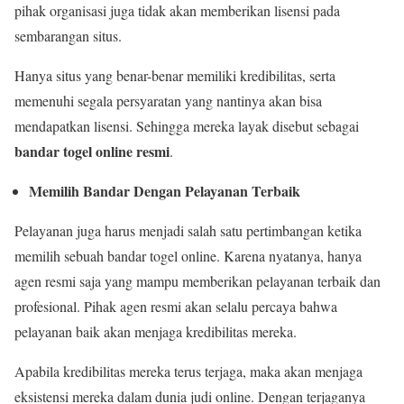
pihak organisasi juga tidak akan memberikan lisensi pada
sembarangan situs.
Hanya situs yang benar-benar memiliki kredibilitas, serta
memenuhi segala persyaratan yang nantinya akan bisa
mendapatkan lisensi. Sehingga mereka layak disebut sebagai
bandar togel online resmi
.
Memilih Bandar Dengan Pelayanan Terbaik
Pelayanan juga harus menjadi salah satu pertimbangan ketika
memilih sebuah bandar togel online. Karena nyatanya, hanya
agen resmi saja yang mampu memberikan pelayanan terbaik dan
profesional. Pihak agen resmi akan selalu percaya bahwa
pelayanan baik akan menjaga kredibilitas mereka.
Apabila kredibilitas mereka terus terjaga, maka akan menjaga
eksistensi mereka dalam dunia judi online. Dengan terjaganya