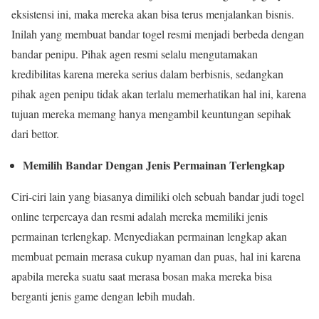
eksistensi ini, maka mereka akan bisa terus menjalankan bisnis.
Inilah yang membuat bandar togel resmi menjadi berbeda dengan
bandar penipu. Pihak agen resmi selalu mengutamakan
kredibilitas karena mereka serius dalam berbisnis, sedangkan
pihak agen penipu tidak akan terlalu memerhatikan hal ini, karena
tujuan mereka memang hanya mengambil keuntungan sepihak
dari bettor.
Memilih Bandar Dengan Jenis Permainan Terlengkap
Ciri-ciri lain yang biasanya dimiliki oleh sebuah bandar judi togel
online terpercaya dan resmi adalah mereka memiliki jenis
permainan terlengkap. Menyediakan permainan lengkap akan
membuat pemain merasa cukup nyaman dan puas, hal ini karena
apabila mereka suatu saat merasa bosan maka mereka bisa
berganti jenis game dengan lebih mudah.