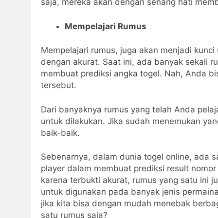
saja, mereka akan dengan senang hati membe
Mempelajari Rumus
Mempelajari rumus, juga akan menjadi kunci
dengan akurat. Saat ini, ada banyak sekali 
membuat prediksi angka togel. Nah, Anda bi
tersebut.
Dari banyaknya rumus yang telah Anda pelaja
untuk dilakukan. Jika sudah menemukan yan
baik-baik.
Sebenarnya, dalam dunia togel online, ada 
player dalam membuat prediksi result nomor 
karena terbukti akurat, rumus yang satu ini j
untuk digunakan pada banyak jenis permaina
jika kita bisa dengan mudah menebak berba
satu rumus saja?