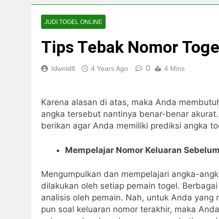
JUDI TOGEL ONLINE
Tips Tebak Nomor Toge
0
Idwnld8
4 Years Ago
4 Mins
Karena alasan di atas, maka Anda membutuh
angka tersebut nantinya benar-benar akurat. 
berikan agar Anda memiliki prediksi angka tog
Mempelajar Nomor Keluaran Sebelu
Mengumpulkan dan mempelajari angka-angka 
dilakukan oleh setiap pemain togel. Berbaga
analisis oleh pemain. Nah, untuk Anda yang
pun soal keluaran nomor terakhir, maka And