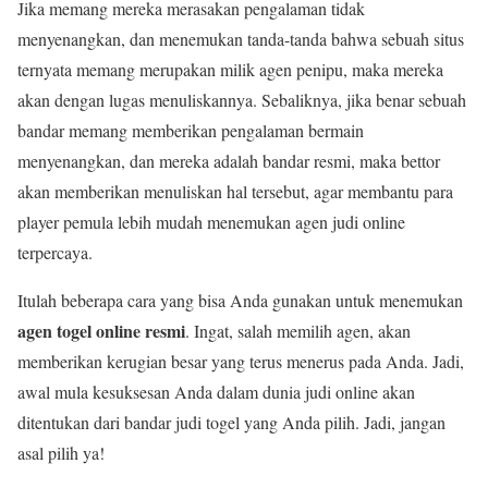
Jika memang mereka merasakan pengalaman tidak
menyenangkan, dan menemukan tanda-tanda bahwa sebuah situs
ternyata memang merupakan milik agen penipu, maka mereka
akan dengan lugas menuliskannya. Sebaliknya, jika benar sebuah
bandar memang memberikan pengalaman bermain
menyenangkan, dan mereka adalah bandar resmi, maka bettor
akan memberikan menuliskan hal tersebut, agar membantu para
player pemula lebih mudah menemukan agen judi online
terpercaya.
Itulah beberapa cara yang bisa Anda gunakan untuk menemukan
agen togel online resmi
. Ingat, salah memilih agen, akan
memberikan kerugian besar yang terus menerus pada Anda. Jadi,
awal mula kesuksesan Anda dalam dunia judi online akan
ditentukan dari bandar judi togel yang Anda pilih. Jadi, jangan
asal pilih ya!