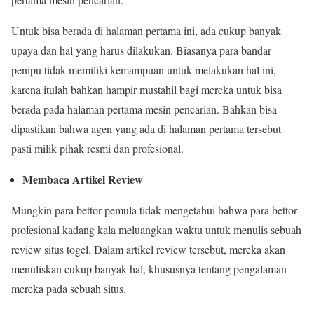
Untuk bisa berada di halaman pertama ini, ada cukup banyak
upaya dan hal yang harus dilakukan. Biasanya para bandar
penipu tidak memiliki kemampuan untuk melakukan hal ini,
karena itulah bahkan hampir mustahil bagi mereka untuk bisa
berada pada halaman pertama mesin pencarian. Bahkan bisa
dipastikan bahwa agen yang ada di halaman pertama tersebut
pasti milik pihak resmi dan profesional.
Membaca Artikel Review
Mungkin para bettor pemula tidak mengetahui bahwa para bettor
profesional kadang kala meluangkan waktu untuk menulis sebuah
review situs togel. Dalam artikel review tersebut, mereka akan
menuliskan cukup banyak hal, khususnya tentang pengalaman
mereka pada sebuah situs.