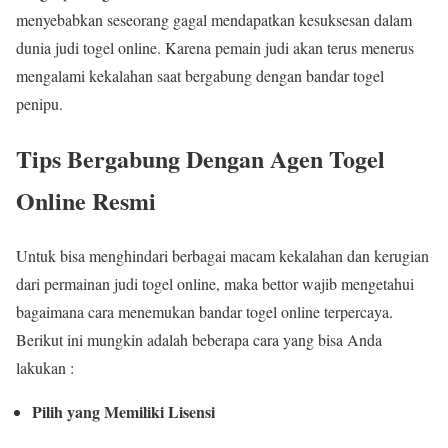
menyebabkan seseorang gagal mendapatkan kesuksesan dalam
dunia judi togel online. Karena pemain judi akan terus menerus
mengalami kekalahan saat bergabung dengan bandar togel
penipu.
Tips Bergabung Dengan Agen Togel
Online Resmi
Untuk bisa menghindari berbagai macam kekalahan dan kerugian
dari permainan judi togel online, maka bettor wajib mengetahui
bagaimana cara menemukan bandar togel online terpercaya.
Berikut ini mungkin adalah beberapa cara yang bisa Anda
lakukan :
Pilih yang Memiliki Lisensi