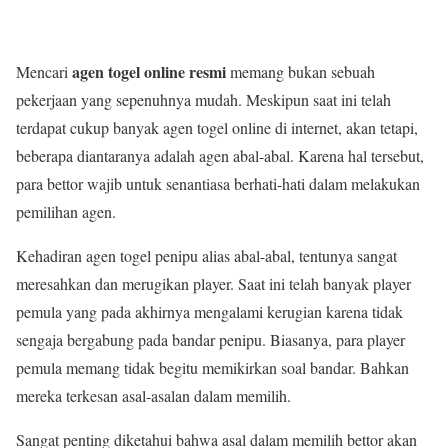
agen togel online resmi
Mencari
memang bukan sebuah
pekerjaan yang sepenuhnya mudah. Meskipun saat ini telah
terdapat cukup banyak agen togel online di internet, akan tetapi,
beberapa diantaranya adalah agen abal-abal. Karena hal tersebut,
para bettor wajib untuk senantiasa berhati-hati dalam melakukan
pemilihan agen.
Kehadiran agen togel penipu alias abal-abal, tentunya sangat
meresahkan dan merugikan player. Saat ini telah banyak player
pemula yang pada akhirnya mengalami kerugian karena tidak
sengaja bergabung pada bandar penipu. Biasanya, para player
pemula memang tidak begitu memikirkan soal bandar. Bahkan
mereka terkesan asal-asalan dalam memilih.
Sangat penting diketahui bahwa asal dalam memilih bettor akan