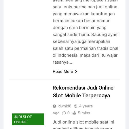
satu jenis permainan judi online,
yang menawarkan keuntungan
bermain cukup besar namun
dengan cara bermain yang
sangat sederhana. Sabung ayam
sebenarnya juga merupakan
salah satu permainan tradisional
di Indonesia, maka dari itu wajar
rasanya…
Read More
Rekomendasi Judi Online
Slot Mobile Terpercaya
idwnld8
4 years
ago
0
5 mins
JUDI SLOT
Judi online slot mobile saat ini
ONLINE
menjadi pilihan banyak orang