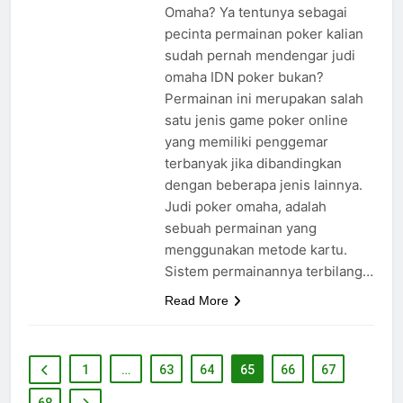
Omaha? Ya tentunya sebagai
pecinta permainan poker kalian
sudah pernah mendengar judi
omaha IDN poker bukan?
Permainan ini merupakan salah
satu jenis game poker online
yang memiliki penggemar
terbanyak jika dibandingkan
dengan beberapa jenis lainnya.
Judi poker omaha, adalah
sebuah permainan yang
menggunakan metode kartu.
Sistem permainannya terbilang…
Read More
1
…
63
64
65
66
67