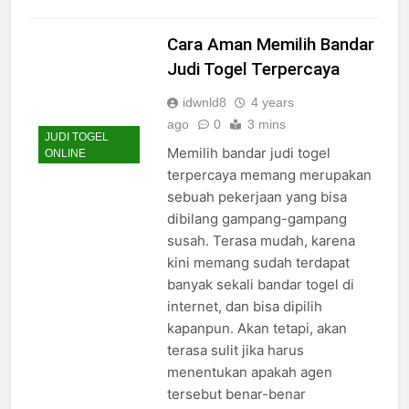
Cara Aman Memilih Bandar
Judi Togel Terpercaya
idwnld8
4 years
ago
0
3 mins
JUDI TOGEL
Memilih bandar judi togel
ONLINE
terpercaya memang merupakan
sebuah pekerjaan yang bisa
dibilang gampang-gampang
susah. Terasa mudah, karena
kini memang sudah terdapat
banyak sekali bandar togel di
internet, dan bisa dipilih
kapanpun. Akan tetapi, akan
terasa sulit jika harus
menentukan apakah agen
tersebut benar-benar