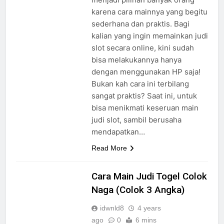
karena cara mainnya yang begitu
sederhana dan praktis. Bagi
kalian yang ingin memainkan judi
slot secara online, kini sudah
bisa melakukannya hanya
dengan menggunakan HP saja!
Bukan kah cara ini terbilang
sangat praktis? Saat ini, untuk
bisa menikmati keseruan main
judi slot, sambil berusaha
mendapatkan…
Read More
Cara Main Judi Togel Colok
Naga (Colok 3 Angka)
idwnld8
4 years
ago
0
6 mins