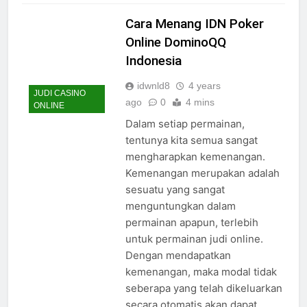
Cara Menang IDN Poker
Online DominoQQ
Indonesia
idwnld8
4 years
JUDI CASINO
ago
0
4 mins
ONLINE
Dalam setiap permainan,
tentunya kita semua sangat
mengharapkan kemenangan.
Kemenangan merupakan adalah
sesuatu yang sangat
menguntungkan dalam
permainan apapun, terlebih
untuk permainan judi online.
Dengan mendapatkan
kemenangan, maka modal tidak
seberapa yang telah dikeluarkan
secara otomatis akan dapat