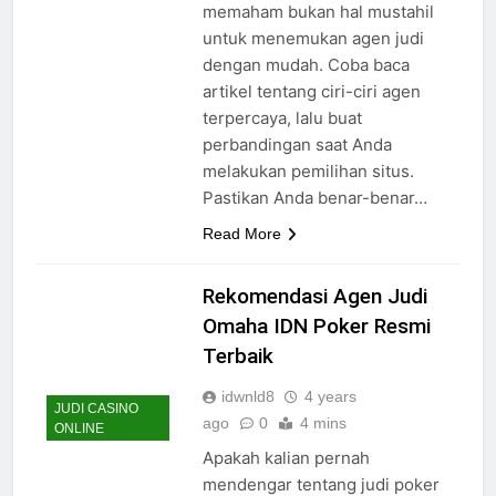
memaham bukan hal mustahil
untuk menemukan agen judi
dengan mudah. Coba baca
artikel tentang ciri-ciri agen
terpercaya, lalu buat
perbandingan saat Anda
melakukan pemilihan situs.
Pastikan Anda benar-benar…
Read More
Rekomendasi Agen Judi
Omaha IDN Poker Resmi
Terbaik
idwnld8
4 years
JUDI CASINO
ago
0
4 mins
ONLINE
Apakah kalian pernah
mendengar tentang judi poker