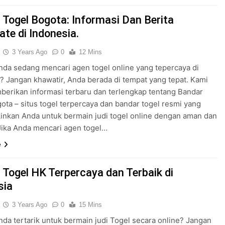
 Togel Bogota: Informasi Dan Berita
ate di Indonesia.
3 Years Ago
0
12 Mins
da sedang mencari agen togel online yang tepercaya di
? Jangan khawatir, Anda berada di tempat yang tepat. Kami
erikan informasi terbaru dan terlengkap tentang Bandar
ota – situs togel terpercaya dan bandar togel resmi yang
nkan Anda untuk bermain judi togel online dengan aman dan
Jika Anda mencari agen togel…
e
 Togel HK Terpercaya dan Terbaik di
sia
3 Years Ago
0
15 Mins
da tertarik untuk bermain judi Togel secara online? Jangan