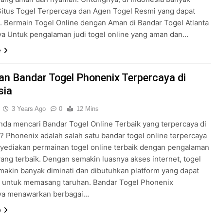
Situs Togel Terpercaya dan Agen Togel Resmi yang dapat
. Bermain Togel Online dengan Aman di Bandar Togel Atlanta
a Untuk pengalaman judi togel online yang aman dan…
e
n Bandar Togel Phonenix Terpercaya di
sia
3 Years Ago
0
12 Mins
da mencari Bandar Togel Online Terbaik yang terpercaya di
? Phonenix adalah salah satu bandar togel online terpercaya
yediakan permainan togel online terbaik dengan pengalaman
ang terbaik. Dengan semakin luasnya akses internet, togel
makin banyak diminati dan dibutuhkan platform yang dapat
a untuk memasang taruhan. Bandar Togel Phonenix
ya menawarkan berbagai…
e