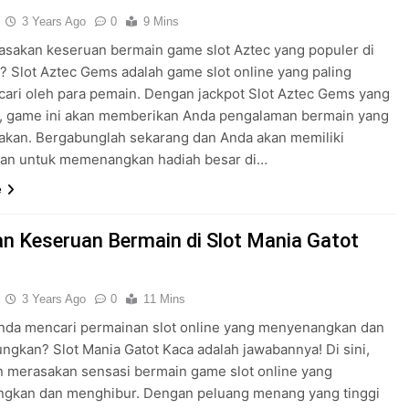
3 Years Ago
0
9 Mins
asakan keseruan bermain game slot Aztec yang populer di
? Slot Aztec Gems adalah game slot online yang paling
cari oleh para pemain. Dengan jackpot Slot Aztec Gems yang
a, game ini akan memberikan Anda pengalaman bermain yang
pakan. Bergabunglah sekarang dan Anda akan memiliki
an untuk memenangkan hadiah besar di…
e
n Keseruan Bermain di Slot Mania Gatot
3 Years Ago
0
11 Mins
nda mencari permainan slot online yang menyenangkan dan
gkan? Slot Mania Gatot Kaca adalah jawabannya! Di sini,
 merasakan sensasi bermain game slot online yang
gkan dan menghibur. Dengan peluang menang yang tinggi