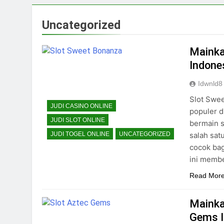
Uncategorized
Mainka
Indone
Idwnld8
Slot Swee
JUDI CASINO ONLINE
populer d
JUDI SLOT ONLINE
bermain s
salah sat
JUDI TOGEL ONLINE
UNCATEGORIZED
cocok bag
ini membe
Read Mor
Mainka
Gems I