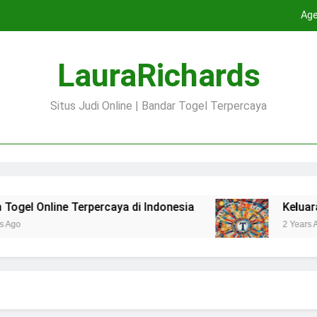
Age
Keluaran 
LauraRichards
Pre
Situs Judi Online | Bandar Togel Terpercaya
Update 
Age
Keluaran 
Pre
ine Terpercaya di Indonesia
Keluaran Togel H
2 Years Ago