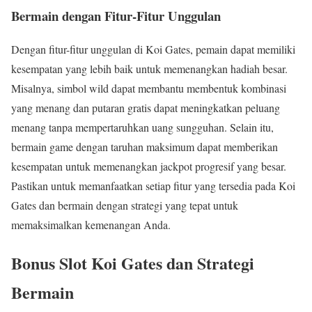
Bermain dengan Fitur-Fitur Unggulan
Dengan fitur-fitur unggulan di Koi Gates, pemain dapat memiliki
kesempatan yang lebih baik untuk memenangkan hadiah besar.
Misalnya, simbol wild dapat membantu membentuk kombinasi
yang menang dan putaran gratis dapat meningkatkan peluang
menang tanpa mempertaruhkan uang sungguhan. Selain itu,
bermain game dengan taruhan maksimum dapat memberikan
kesempatan untuk memenangkan jackpot progresif yang besar.
Pastikan untuk memanfaatkan setiap fitur yang tersedia pada Koi
Gates dan bermain dengan strategi yang tepat untuk
memaksimalkan kemenangan Anda.
Bonus Slot Koi Gates dan Strategi
Bermain