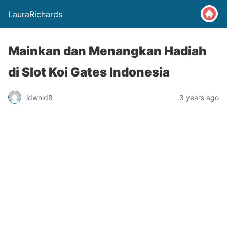
LauraRichards
Mainkan dan Menangkan Hadiah
di Slot Koi Gates Indonesia
idwnld8
3 years ago