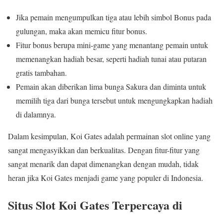
Jika pemain mengumpulkan tiga atau lebih simbol Bonus pada
gulungan, maka akan memicu fitur bonus.
Fitur bonus berupa mini-game yang menantang pemain untuk
memenangkan hadiah besar, seperti hadiah tunai atau putaran
gratis tambahan.
Pemain akan diberikan lima bunga Sakura dan diminta untuk
memilih tiga dari bunga tersebut untuk mengungkapkan hadiah
di dalamnya.
Dalam kesimpulan, Koi Gates adalah permainan slot online yang
sangat mengasyikkan dan berkualitas. Dengan fitur-fitur yang
sangat menarik dan dapat dimenangkan dengan mudah, tidak
heran jika Koi Gates menjadi game yang populer di Indonesia.
Situs Slot Koi Gates Terpercaya di