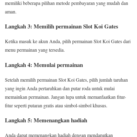
memiliki beberapa pilihan metode pembayaran yang mudah dan
aman.
Langkah 3: Memilih permainan Slot Koi Gates
Ketika masuk ke akun Anda, pilih permainan Slot Koi Gates dari
menu permainan yang tersedia.
Langkah 4: Memulai permainan
Setelah memilih permainan Slot Koi Gates, pilih jumlah taruhan
yang ingin Anda pertaruhkan dan putar roda untuk mulai
memainkan permainan. Jangan lupa untuk memanfaatkan fitur-
fitur seperti putaran gratis atau simbol-simbol khusus.
Langkah 5: Memenangkan hadiah
Anda dapat memenangkan hadiah dengan mendapatkan