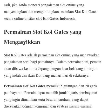
Jadi, jika Anda mencari pengalaman slot online yang
menyenangkan dan menguntungkan, mainkan Slot Koi Gates
slot Koi Gates Indonesia
secara online di situs
.
Permainan Slot Koi Gates yang
Mengasyikkan
Slot Koi Gates adalah permainan slot online yang menawarkan
pengalaman seru bagi pemainnya. Dalam permainan ini, pemain
akan dibawa ke dunia Jepang dengan latar belakang air terjun
yang indah dan ikan Koi yang menari-nari di sekitarnya.
Permainan slot Koi Gates
memiliki 5 gulungan dan 20 garis
pembayaran. Pemain dapat memilih jumlah garis pembayaran
yang ingin dimainkan serta besaran taruhan, yang dapat
disesuaikan dengan keinginan dan strategi masing-masing.