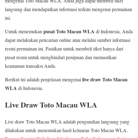
mengenai Toto Macau WLA. Anda juga dapat membeli tiket
langsung dan mendapatkan informasi terkini mengenai permainan
ini.
pusat Toto Macau WLA
Untuk menemukan
di Indonesia, Anda
dapat melakukan pencarian online atau melalui sumber informasi
resmi permainan ini. Pastikan untuk membeli tiket hanya dari
pusat resmi untuk menghindari penipuan dan memastikan
keamanan transaksi Anda.
live draw Toto Macau
Berikut ini adalah penjelasan mengenai
WLA
di Indonesia.
Live Draw Toto Macau WLA
Live draw Toto Macau WLA adalah pengundian langsung yang
dilakukan untuk menentukan hasil keluaran Toto Macau WLA.