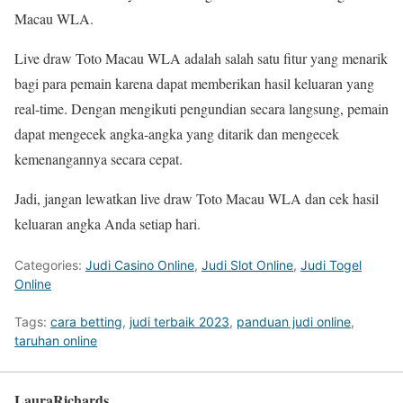
Macau WLA.
Live draw Toto Macau WLA adalah salah satu fitur yang menarik
bagi para pemain karena dapat memberikan hasil keluaran yang
real-time. Dengan mengikuti pengundian secara langsung, pemain
dapat mengecek angka-angka yang ditarik dan mengecek
kemenangannya secara cepat.
Jadi, jangan lewatkan live draw Toto Macau WLA dan cek hasil
keluaran angka Anda setiap hari.
Categories:
Judi Casino Online
,
Judi Slot Online
,
Judi Togel
Online
Tags:
cara betting
,
judi terbaik 2023
,
panduan judi online
,
taruhan online
LauraRichards