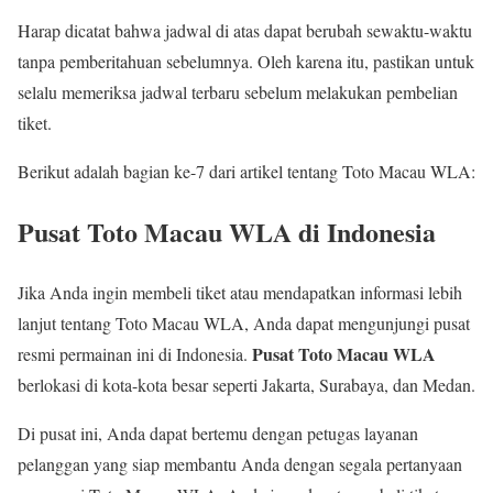
Harap dicatat bahwa jadwal di atas dapat berubah sewaktu-waktu
tanpa pemberitahuan sebelumnya. Oleh karena itu, pastikan untuk
selalu memeriksa jadwal terbaru sebelum melakukan pembelian
tiket.
Berikut adalah bagian ke-7 dari artikel tentang Toto Macau WLA:
Pusat Toto Macau WLA di Indonesia
Jika Anda ingin membeli tiket atau mendapatkan informasi lebih
lanjut tentang Toto Macau WLA, Anda dapat mengunjungi pusat
Pusat Toto Macau WLA
resmi permainan ini di Indonesia.
berlokasi di kota-kota besar seperti Jakarta, Surabaya, dan Medan.
Di pusat ini, Anda dapat bertemu dengan petugas layanan
pelanggan yang siap membantu Anda dengan segala pertanyaan