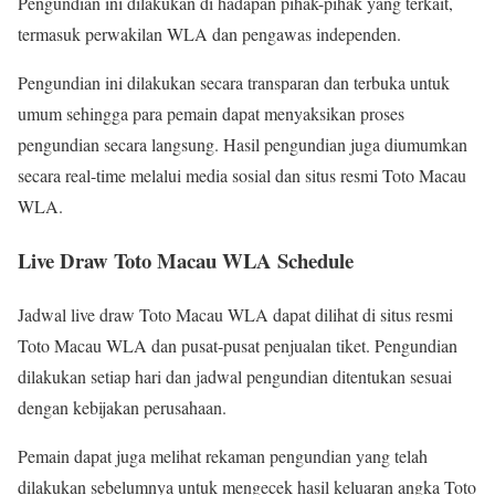
Pengundian ini dilakukan di hadapan pihak-pihak yang terkait,
termasuk perwakilan WLA dan pengawas independen.
Pengundian ini dilakukan secara transparan dan terbuka untuk
umum sehingga para pemain dapat menyaksikan proses
pengundian secara langsung. Hasil pengundian juga diumumkan
secara real-time melalui media sosial dan situs resmi Toto Macau
WLA.
Live Draw Toto Macau WLA Schedule
Jadwal live draw Toto Macau WLA dapat dilihat di situs resmi
Toto Macau WLA dan pusat-pusat penjualan tiket. Pengundian
dilakukan setiap hari dan jadwal pengundian ditentukan sesuai
dengan kebijakan perusahaan.
Pemain dapat juga melihat rekaman pengundian yang telah
dilakukan sebelumnya untuk mengecek hasil keluaran angka Toto