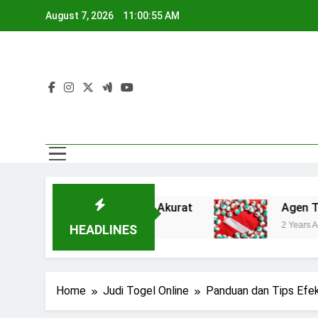
Skip
August 7, 2026
11:00:56 AM
to
content
i Ini Terlengkap & Akurat
Agen Togel Online 
2 Years Ago
HEADLINES
Home
Judi Togel Online
Panduan dan Tips Efek