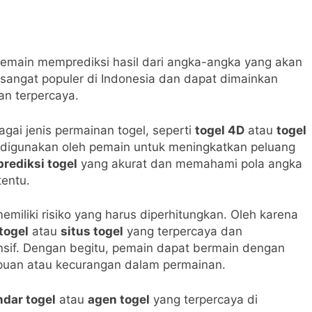
 pemain memprediksi hasil dari angka-angka yang akan
i sangat populer di Indonesia dan dapat dimainkan
n terpercaya.
ai jenis permainan togel, seperti
togel 4D
atau
togel
t digunakan oleh pemain untuk meningkatkan peluang
prediksi togel
yang akurat dan memahami pola angka
tentu.
emiliki risiko yang harus diperhitungkan. Oleh karena
togel
atau
situs togel
yang terpercaya dan
sif. Dengan begitu, pemain dapat bermain dengan
puan atau kecurangan dalam permainan.
dar togel
atau
agen togel
yang terpercaya di