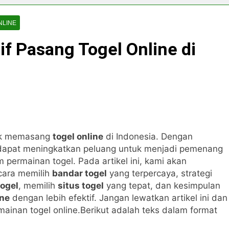
NLINE
if Pasang Togel Online di
tuk memasang
togel online
di Indonesia. Dengan
 dapat meningkatkan peluang untuk menjadi pemenang
ermainan togel. Pada artikel ini, kami akan
cara memilih
bandar togel
yang terpercaya, strategi
togel
, memilih
situs togel
yang tepat, dan kesimpulan
ine
dengan lebih efektif. Jangan lewatkan artikel ini dan
inan togel online.Berikut adalah teks dalam format