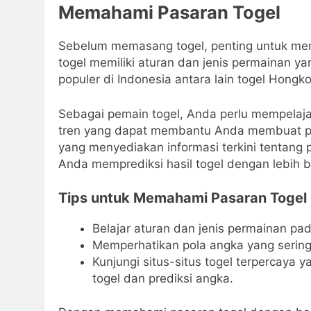
Memahami Pasaran Togel
Sebelum memasang togel, penting untuk mem
togel memiliki aturan dan jenis permainan y
populer di Indonesia antara lain togel Hongk
Sebagai pemain togel, Anda perlu mempelaja
tren yang dapat membantu Anda membuat pred
yang menyediakan informasi terkini tentang
Anda memprediksi hasil togel dengan lebih b
Tips untuk Memahami Pasaran Togel
Belajar aturan dan jenis permainan pad
Memperhatikan pola angka yang sering 
Kunjungi situs-situs togel terpercaya 
togel dan prediksi angka.