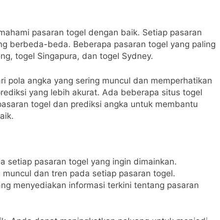
ahami pasaran togel dengan baik. Setiap pasaran
ang berbeda-beda. Beberapa pasaran togel yang paling
ong, togel Singapura, dan togel Sydney.
ri pola angka yang sering muncul dan memperhatikan
iksi yang lebih akurat. Ada beberapa situs togel
 pasaran togel dan prediksi angka untuk membantu
aik.
a setiap pasaran togel yang ingin dimainkan.
muncul dan tren pada setiap pasaran togel.
yang menyediakan informasi terkini tentang pasaran