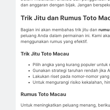
dan anggaran dengan bijak. Jangan berspeku
Trik Jitu dan Rumus Toto Ma
Bagian ini akan membahas trik jitu dan
rumu
peluang Anda dalam permainan ini. Kami ak
menggunakan rumus yang efektif.
Trik Jitu Toto Macau
Pilih angka yang kurang populer unt
Gunakan strategi taruhan rendah jika
Lakukan riset pada nomor-nomor yang p
Untuk mengurangi risiko kekalahan, hin
Rumus Toto Macau
Untuk meningkatkan peluang menang, beriku