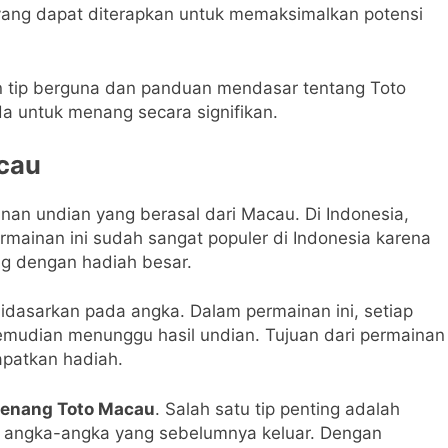
yang dapat diterapkan untuk memaksimalkan potensi
tkan tip berguna dan panduan mendasar tentang Toto
 untuk menang secara signifikan.
cau
nan undian yang berasal dari Macau. Di Indonesia,
ermainan ini sudah sangat populer di Indonesia karena
g dengan hadiah besar.
dasarkan pada angka. Dalam permainan ini, setiap
emudian menunggu hasil undian. Tujuan dari permainan
patkan hadiah.
menang Toto Macau
. Salah satu tip penting adalah
a angka-angka yang sebelumnya keluar. Dengan