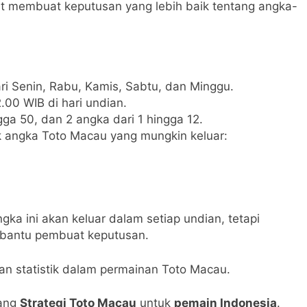
t membuat keputusan yang lebih baik tentang angka-
i Senin, Rabu, Kamis, Sabtu, dan Minggu.
.00 WIB di hari undian.
ga 50, dan 2 angka dari 1 hingga 12.
k angka Toto Macau yang mungkin keluar:
a ini akan keluar dalam setiap undian, tetapi
mbantu pembuat keputusan.
an statistik dalam permainan Toto Macau.
tang
Strategi Toto Macau
untuk
pemain Indonesia
.