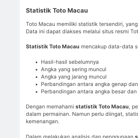
Statistik Toto Macau
Toto Macau memiliki statistik tersendiri, 
Data ini dapat diakses melalui situs resmi T
Statistik Toto Macau
mencakup data-data se
Hasil-hasil sebelumnya
Angka yang sering muncul
Angka yang jarang muncul
Perbandingan antara angka genap dan 
Perbandingan antara angka besar dan 
Dengan memahami
statistik Toto Macau
, p
dalam permainan. Namun perlu diingat, stat
kemenangan.
Dalam melakukan analisis dan penggunaan
s