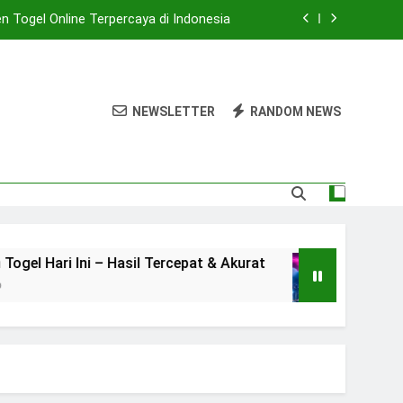
n Togel Online Terpercaya di Indonesia
Togel Hari Ini – Hasil Tercepat & Akurat
diksi Akurat Togel Hongkong Malam Ini
NEWSLETTER
RANDOM NEWS
Data Togel Hari Ini Terlengkap & Akurat
n Togel Online Terpercaya di Indonesia
Togel Hari Ini – Hasil Tercepat & Akurat
diksi Akurat Togel Hongkong Malam Ini
 Ini – Hasil Tercepat & Akurat
Prediksi Akura
2 Years Ago