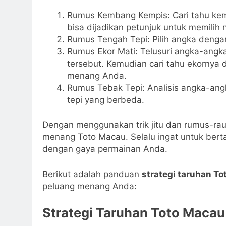
Rumus Kembang Kempis: Cari tahu ke
bisa dijadikan petunjuk untuk memilih 
Rumus Tengah Tepi: Pilih angka denga
Rumus Ekor Mati: Telusuri angka-angk
tersebut. Kemudian cari tahu ekornya 
menang Anda.
Rumus Tebak Tepi: Analisis angka-angk
tepi yang berbeda.
Dengan menggunakan trik jitu dan rumus-ra
menang Toto Macau. Selalu ingat untuk bertar
dengan gaya permainan Anda.
Berikut adalah panduan
strategi taruhan T
peluang menang Anda:
Strategi Taruhan Toto Macau