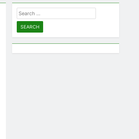
Search
for: