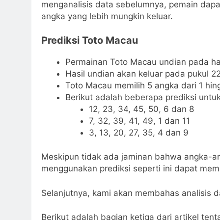
menganalisis data sebelumnya, pemain dapa
angka yang lebih mungkin keluar.
Prediksi Toto Macau
Permainan Toto Macau undian pada har
Hasil undian akan keluar pada pukul 22
Toto Macau memilih 5 angka dari 1 hing
Berikut adalah beberapa prediksi untu
12, 23, 34, 45, 50, 6 dan 8
7, 32, 39, 41, 49, 1 dan 11
3, 13, 20, 27, 35, 4 dan 9
Meskipun tidak ada jaminan bahwa angka-angk
menggunakan prediksi seperti ini dapat me
Selanjutnya, kami akan membahas analisis d
Berikut adalah bagian ketiga dari artikel ten