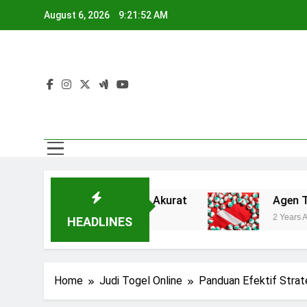
Skip
August 6, 2026
9:21:53 AM
to
content
ri Ini Terlengkap & Akurat
Agen Togel Online
2 Years Ago
HEADLINES
Home
Judi Togel Online
Panduan Efektif Stra