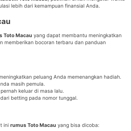
lasi lebih dari kemampuan finansial Anda.
cau
s Toto Macau
yang dapat membantu meningkatkan
an memberikan bocoran terbaru dan panduan
uk meningkatkan peluang Anda memenangkan hadiah.
 Anda masih pemula.
ernah keluar di masa lalu.
dari betting pada nomor tunggal.
t ini
rumus Toto Macau
yang bisa dicoba: