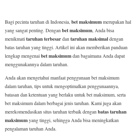
bet maksimum
Bagi pecinta taruhan di Indonesia,
merupakan hal
bet maksimum
yang sangat penting. Dengan
, Anda bisa
taruhan terbesar
taruhan maksimal
menikmati
dan
dengan
batas taruhan yang tinggi. Artikel ini akan memberikan panduan
bet maksimum
lengkap mengenai
dan bagaimana Anda dapat
menggunakannya dalam taruhan.
Anda akan mengetahui manfaat penggunaan bet maksimum
dalam taruhan, tips untuk mengoptimalkan penggunaannya,
batasan dan ketentuan yang berlaku untuk bet maksimum, serta
bet maksimum dalam berbagai jenis taruhan. Kami juga akan
batas taruhan
merekomendasikan situs taruhan terbaik dengan
maksimum
yang tinggi, sehingga Anda bisa meningkatkan
pengalaman taruhan Anda.