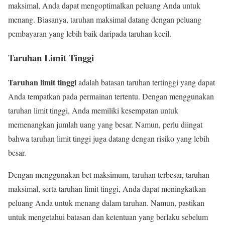
maksimal, Anda dapat mengoptimalkan peluang Anda untuk
menang. Biasanya, taruhan maksimal datang dengan peluang
pembayaran yang lebih baik daripada taruhan kecil.
Taruhan Limit Tinggi
Taruhan limit tinggi
adalah batasan taruhan tertinggi yang dapat
Anda tempatkan pada permainan tertentu. Dengan menggunakan
taruhan limit tinggi, Anda memiliki kesempatan untuk
memenangkan jumlah uang yang besar. Namun, perlu diingat
bahwa taruhan limit tinggi juga datang dengan risiko yang lebih
besar.
Dengan menggunakan bet maksimum, taruhan terbesar, taruhan
maksimal, serta taruhan limit tinggi, Anda dapat meningkatkan
peluang Anda untuk menang dalam taruhan. Namun, pastikan
untuk mengetahui batasan dan ketentuan yang berlaku sebelum