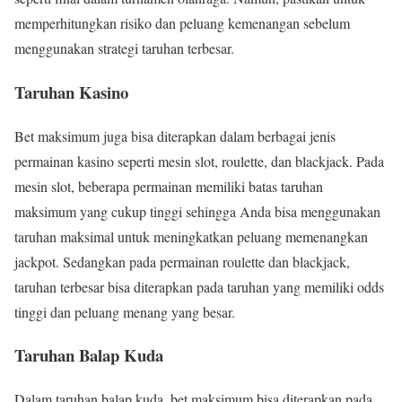
memperhitungkan risiko dan peluang kemenangan sebelum
menggunakan strategi taruhan terbesar.
Taruhan Kasino
Bet maksimum juga bisa diterapkan dalam berbagai jenis
permainan kasino seperti mesin slot, roulette, dan blackjack. Pada
mesin slot, beberapa permainan memiliki batas taruhan
maksimum yang cukup tinggi sehingga Anda bisa menggunakan
taruhan maksimal untuk meningkatkan peluang memenangkan
jackpot. Sedangkan pada permainan roulette dan blackjack,
taruhan terbesar bisa diterapkan pada taruhan yang memiliki odds
tinggi dan peluang menang yang besar.
Taruhan Balap Kuda
Dalam taruhan balap kuda, bet maksimum bisa diterapkan pada