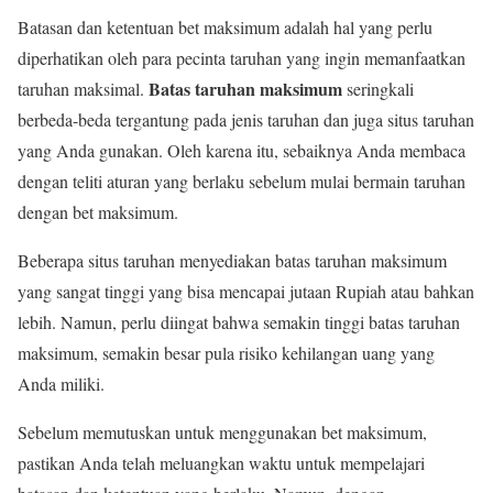
Batasan dan ketentuan bet maksimum adalah hal yang perlu
diperhatikan oleh para pecinta taruhan yang ingin memanfaatkan
Batas taruhan maksimum
taruhan maksimal.
seringkali
berbeda-beda tergantung pada jenis taruhan dan juga situs taruhan
yang Anda gunakan. Oleh karena itu, sebaiknya Anda membaca
dengan teliti aturan yang berlaku sebelum mulai bermain taruhan
dengan bet maksimum.
Beberapa situs taruhan menyediakan batas taruhan maksimum
yang sangat tinggi yang bisa mencapai jutaan Rupiah atau bahkan
lebih. Namun, perlu diingat bahwa semakin tinggi batas taruhan
maksimum, semakin besar pula risiko kehilangan uang yang
Anda miliki.
Sebelum memutuskan untuk menggunakan bet maksimum,
pastikan Anda telah meluangkan waktu untuk mempelajari