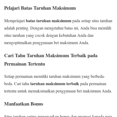
Pelajari Batas Taruhan Maksimum
batas taruhan maksimum
Mempelajari
pada setiap situs taruhan
adalah penting. Dengan mengetahui batas ini, Anda bisa memilih
situs taruhan yang cocok dengan kebutuhan Anda dan
mengoptimalkan penggunaan bet maksimum Anda.
Cari Tahu Taruhan Maksimum Terbaik pada
Permainan Tertentu
Setiap permainan memiliki taruhan maksimum yang berbeda-
taruhan maksimum terbaik
beda. Cari tahu
pada permainan
tertentu untuk memaksimalkan penggunaan bet maksimum Anda.
Manfaatkan Bonus
Situs taruhan sering menawarkan bonus dan promosi kepada para