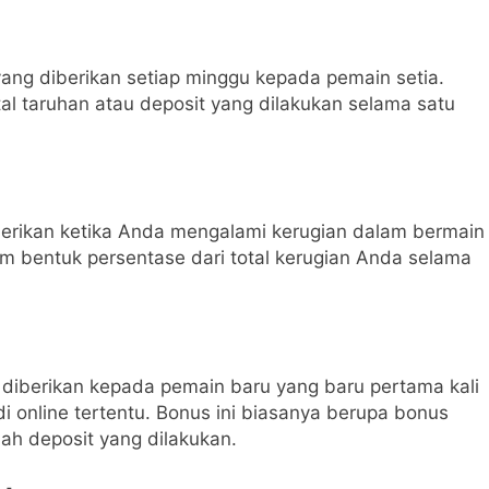
ang diberikan setiap minggu kepada pemain setia.
tal taruhan atau deposit yang dilakukan selama satu
erikan ketika Anda mengalami kerugian dalam bermain
lam bentuk persentase dari total kerugian Anda selama
diberikan kepada pemain baru yang baru pertama kali
i online tertentu. Bonus ini biasanya berupa bonus
lah deposit yang dilakukan.