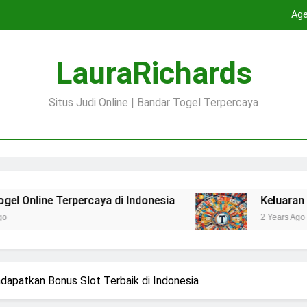
Age
Keluaran 
LauraRichards
Pre
Situs Judi Online | Bandar Togel Terpercaya
Update 
Age
Keluaran 
Pre
Terpercaya di Indonesia
Keluaran Togel Hari 
2 Years Ago
apatkan Bonus Slot Terbaik di Indonesia