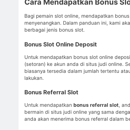
Cara Mendapatkan Bonus Slo
Bagi pemain slot online, mendapatkan bonus 
menyenangkan. Dalam panduan ini, kami ak
berbagai jenis bonus slot.
Bonus Slot Online Deposit
Untuk mendapatkan bonus slot online depos
(setoran) ke akun anda di situs judi online.
biasanya tersedia dalam jumlah tertentu ata
lakukan.
Bonus Referral Slot
Untuk mendapatkan
bonus referral slot
, an
bermain di situs judi online yang sama den
anda akan menerima bonus referral dalam be