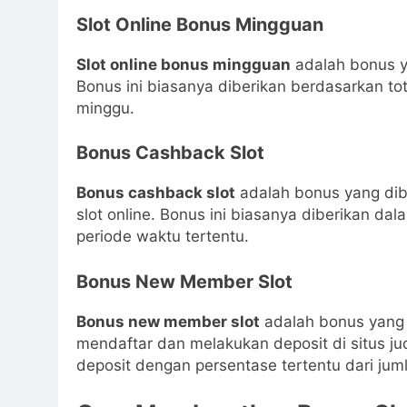
Slot Online Bonus Mingguan
Slot online bonus mingguan
adalah bonus y
Bonus ini biasanya diberikan berdasarkan to
minggu.
Bonus Cashback Slot
Bonus cashback slot
adalah bonus yang dib
slot online. Bonus ini biasanya diberikan da
periode waktu tertentu.
Bonus New Member Slot
Bonus new member slot
adalah bonus yang 
mendaftar dan melakukan deposit di situs jud
deposit dengan persentase tertentu dari jum