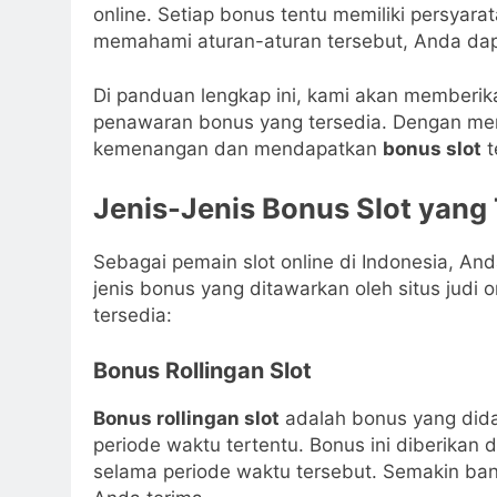
online. Setiap bonus tentu memiliki persyar
memahami aturan-aturan tersebut, Anda da
Di panduan lengkap ini, kami akan memberi
penawaran bonus yang tersedia. Dengan men
kemenangan dan mendapatkan
bonus slot
t
Jenis-Jenis Bonus Slot yang 
Sebagai pemain slot online di Indonesia, A
jenis bonus yang ditawarkan oleh situs judi 
tersedia:
Bonus Rollingan Slot
Bonus rollingan slot
adalah bonus yang dida
periode waktu tertentu. Bonus ini diberikan 
selama periode waktu tersebut. Semakin ba