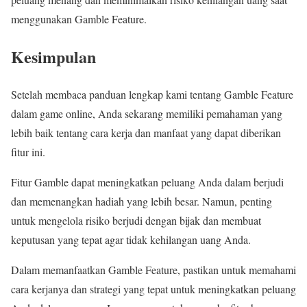
menggunakan Gamble Feature.
Kesimpulan
Setelah membaca panduan lengkap kami tentang Gamble Feature
dalam game online, Anda sekarang memiliki pemahaman yang
lebih baik tentang cara kerja dan manfaat yang dapat diberikan
fitur ini.
Fitur Gamble dapat meningkatkan peluang Anda dalam berjudi
dan memenangkan hadiah yang lebih besar. Namun, penting
untuk mengelola risiko berjudi dengan bijak dan membuat
keputusan yang tepat agar tidak kehilangan uang Anda.
Dalam memanfaatkan Gamble Feature, pastikan untuk memahami
cara kerjanya dan strategi yang tepat untuk meningkatkan peluang