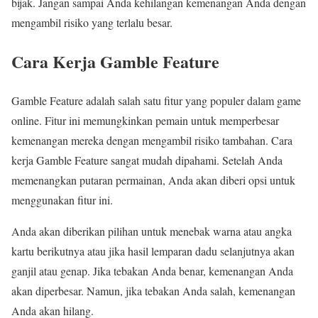
bijak. Jangan sampai Anda kehilangan kemenangan Anda dengan
mengambil risiko yang terlalu besar.
Cara Kerja Gamble Feature
Gamble Feature adalah salah satu fitur yang populer dalam game
online. Fitur ini memungkinkan pemain untuk memperbesar
kemenangan mereka dengan mengambil risiko tambahan. Cara
kerja Gamble Feature sangat mudah dipahami. Setelah Anda
memenangkan putaran permainan, Anda akan diberi opsi untuk
menggunakan fitur ini.
Anda akan diberikan pilihan untuk menebak warna atau angka
kartu berikutnya atau jika hasil lemparan dadu selanjutnya akan
ganjil atau genap. Jika tebakan Anda benar, kemenangan Anda
akan diperbesar. Namun, jika tebakan Anda salah, kemenangan
Anda akan hilang.