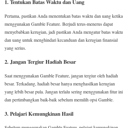
1. Tentukan Batas Waktu dan Uang
Pertama, pastikan Anda menentukan batas waktu dan uang ketika
menggunakan Gamble Feature. Berjudi terus-menerus dapat
menyebabkan kerugian, jadi pastikan Anda mengatur batas waktu
dan uang untuk menghindari kecanduan dan kerugian finansial
yang serius.
2. Jangan Tergiur Hadiah Besar
Saat menggunakan Gamble Feature, jangan tergiur oleh hadiah
besar. Terkadang, hadiah besar hanya menghasilkan kerugian
yang lebih besar pula. Jangan terlalu sering menggunakan fitur ini
dan pertimbangkan baik-baik sebelum memilih opsi Gamble.
3. Pelajari Kemungkinan Hasil
Sebelum menggunakan Gamble Feature, pelajari kemungkinan