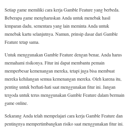
Setiap game memiliki cara kerja Gamble Feature yang berbeda.
Beberapa game mengharuskan Anda untuk menebak hasil
lemparan dadu, sementara yang lain meminta Anda untuk
menebak kartu selanjutnya. Namun, prinsip dasar dari Gamble
Feature tetap sama.
Untuk menggunakan Gamble Feature dengan benar, Anda harus
memahami risikonya. Fitur ini dapat membantu pemain
memperbesar kemenangan mereka, tetapi juga bisa membuat
mereka kehilangan semua kemenangan mereka. Oleh karena itu,
penting untuk berhati-hati saat menggunakan fitur ini. Jangan
tergoda untuk terus menggunakan Gamble Feature dalam bermain
game online.
Sekarang Anda telah mempelajari cara kerja Gamble Feature dan
pentingnya mempertimbangkan risiko saat menggunakan fitur ini.