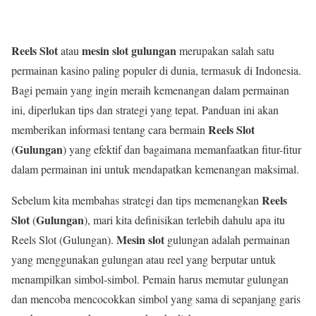
Reels Slot
mesin slot
gulungan
atau
merupakan salah satu
permainan kasino paling populer di dunia, termasuk di Indonesia.
Bagi pemain yang ingin meraih kemenangan dalam permainan
ini, diperlukan tips dan strategi yang tepat. Panduan ini akan
Reels Slot
memberikan informasi tentang cara bermain
Gulungan
(
) yang efektif dan bagaimana memanfaatkan fitur-fitur
dalam permainan ini untuk mendapatkan kemenangan maksimal.
Reels
Sebelum kita membahas strategi dan tips memenangkan
Slot
Gulungan
(
), mari kita definisikan terlebih dahulu apa itu
Mesin slot
Reels Slot (Gulungan).
gulungan adalah permainan
yang menggunakan gulungan atau reel yang berputar untuk
menampilkan simbol-simbol. Pemain harus memutar gulungan
dan mencoba mencocokkan simbol yang sama di sepanjang garis