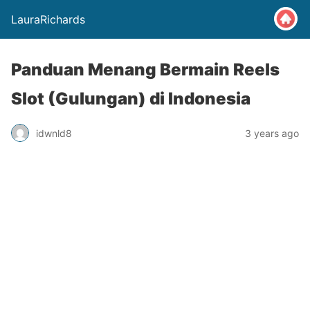
LauraRichards
Panduan Menang Bermain Reels
Slot (Gulungan) di Indonesia
idwnld8
3 years ago