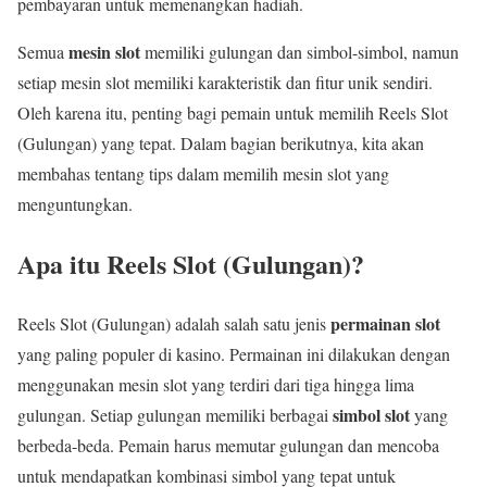
pembayaran untuk memenangkan hadiah.
mesin slot
Semua
memiliki gulungan dan simbol-simbol, namun
setiap mesin slot memiliki karakteristik dan fitur unik sendiri.
Oleh karena itu, penting bagi pemain untuk memilih Reels Slot
(Gulungan) yang tepat. Dalam bagian berikutnya, kita akan
membahas tentang tips dalam memilih mesin slot yang
menguntungkan.
Apa itu Reels Slot (Gulungan)?
permainan slot
Reels Slot (Gulungan) adalah salah satu jenis
yang paling populer di kasino. Permainan ini dilakukan dengan
menggunakan mesin slot yang terdiri dari tiga hingga lima
simbol slot
gulungan. Setiap gulungan memiliki berbagai
yang
berbeda-beda. Pemain harus memutar gulungan dan mencoba
untuk mendapatkan kombinasi simbol yang tepat untuk