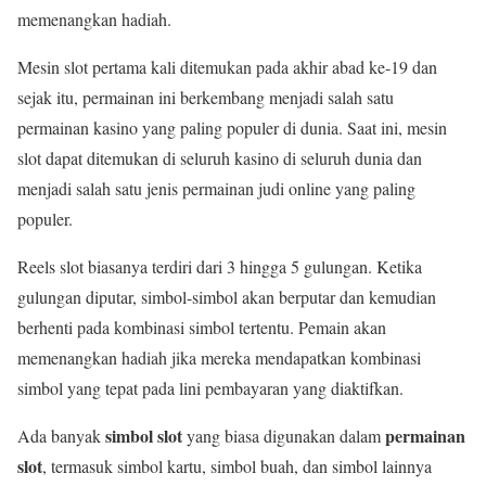
memenangkan hadiah.
Mesin slot pertama kali ditemukan pada akhir abad ke-19 dan
sejak itu, permainan ini berkembang menjadi salah satu
permainan kasino yang paling populer di dunia. Saat ini, mesin
slot dapat ditemukan di seluruh kasino di seluruh dunia dan
menjadi salah satu jenis permainan judi online yang paling
populer.
Reels slot biasanya terdiri dari 3 hingga 5 gulungan. Ketika
gulungan diputar, simbol-simbol akan berputar dan kemudian
berhenti pada kombinasi simbol tertentu. Pemain akan
memenangkan hadiah jika mereka mendapatkan kombinasi
simbol yang tepat pada lini pembayaran yang diaktifkan.
simbol slot
permainan
Ada banyak
yang biasa digunakan dalam
slot
, termasuk simbol kartu, simbol buah, dan simbol lainnya