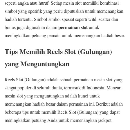
seperti angka atau huruf. Setiap mesin slot memiliki kombinasi
simbol yang spesifik yang perlu diputuskan untuk memenangkan
hadiah tertentu. Simbol-simbol spesial seperti wild, scatter dan
permainan slot
bonus juga digunakan dalam
untuk
meningkatkan peluang pemain untuk memenangkan hadiah besar.
Tips Memilih Reels Slot (Gulungan)
yang Menguntungkan
Reels Slot (Gulungan) adalah sebuah permainan mesin slot yang
sangat populer di seluruh dunia, termasuk di Indonesia. Mencari
mesin slot yang menguntungkan adalah kunci untuk
memenangkan hadiah besar dalam permainan ini. Berikut adalah
beberapa tips untuk memilih Reels Slot (Gulungan) yang dapat
meningkatkan peluang Anda untuk memenangkan jackpot.