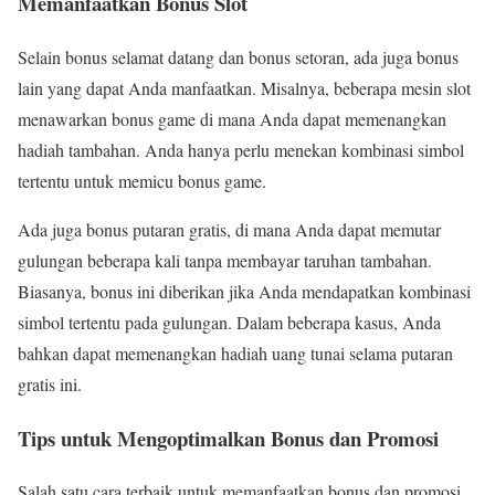
Memanfaatkan Bonus Slot
Selain bonus selamat datang dan bonus setoran, ada juga bonus
lain yang dapat Anda manfaatkan. Misalnya, beberapa mesin slot
menawarkan bonus game di mana Anda dapat memenangkan
hadiah tambahan. Anda hanya perlu menekan kombinasi simbol
tertentu untuk memicu bonus game.
Ada juga bonus putaran gratis, di mana Anda dapat memutar
gulungan beberapa kali tanpa membayar taruhan tambahan.
Biasanya, bonus ini diberikan jika Anda mendapatkan kombinasi
simbol tertentu pada gulungan. Dalam beberapa kasus, Anda
bahkan dapat memenangkan hadiah uang tunai selama putaran
gratis ini.
Tips untuk Mengoptimalkan Bonus dan Promosi
Salah satu cara terbaik untuk memanfaatkan bonus dan promosi