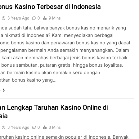
onus Kasino Terbesar di Indonesia
3 Years Ago
0
9 Mins
nda sudah tahu bahwa banyak bonus kasino menarik yang
a nikmati di Indonesia? Kami menyediakan berbagai
omo bonus kasino dan penawaran bonus kasino yang dapat
pengalaman bermain Anda semakin menyenangkan. Dalam
ni, kami akan membahas berbagai jenis bonus kasino terbaik
i bonus sambutan, putaran gratis, hingga bonus loyalitas.
an bermain kasino akan semakin seru dengan
tkan bonus kasino yang…
e
n Lengkap Taruhan Kasino Online di
sia
3 Years Ago
0
8 Mins
 taruhan kasino online semakin populer di Indonesia. Banyak