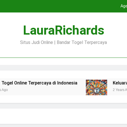
Age
Keluaran 
LauraRichards
Pre
Situs Judi Online | Bandar Togel Terpercaya
Update 
Age
Keluaran 
Pre
ine Terpercaya di Indonesia
Keluaran Togel H
2 Years Ago