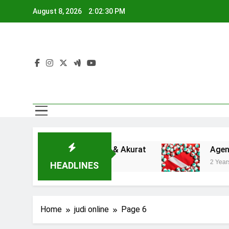
Skip
August 8, 2026
2:02:31 PM
to
content
 Hari Ini Terlengkap & Akurat
Agen Togel Onl
2 Years Ago
HEADLINES
Home
judi online
Page 6