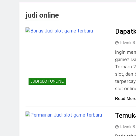
judi online
Dapatk
Idwnld8
Ingin men
game? Da
Terbaru 2
slot, dan
terperca
JUDI SLOT ONLINE
slot onli
Read Mor
Temuka
Idwnld8