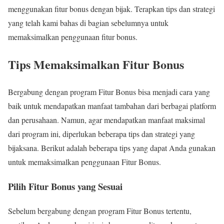
menggunakan fitur bonus dengan bijak. Terapkan tips dan strategi
yang telah kami bahas di bagian sebelumnya untuk
memaksimalkan penggunaan fitur bonus.
Tips Memaksimalkan Fitur Bonus
Bergabung dengan program Fitur Bonus bisa menjadi cara yang
baik untuk mendapatkan manfaat tambahan dari berbagai platform
dan perusahaan. Namun, agar mendapatkan manfaat maksimal
dari program ini, diperlukan beberapa tips dan strategi yang
bijaksana. Berikut adalah beberapa tips yang dapat Anda gunakan
untuk memaksimalkan penggunaan Fitur Bonus.
Pilih Fitur Bonus yang Sesuai
Sebelum bergabung dengan program Fitur Bonus tertentu,