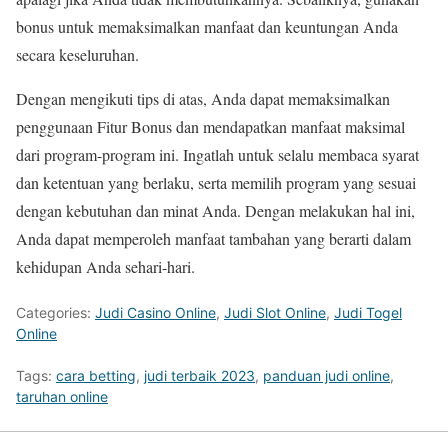
bonus untuk memaksimalkan manfaat dan keuntungan Anda
secara keseluruhan.
Dengan mengikuti tips di atas, Anda dapat memaksimalkan
penggunaan Fitur Bonus dan mendapatkan manfaat maksimal
dari program-program ini. Ingatlah untuk selalu membaca syarat
dan ketentuan yang berlaku, serta memilih program yang sesuai
dengan kebutuhan dan minat Anda. Dengan melakukan hal ini,
Anda dapat memperoleh manfaat tambahan yang berarti dalam
kehidupan Anda sehari-hari.
Categories:
Judi Casino Online
,
Judi Slot Online
,
Judi Togel
Online
Tags:
cara betting
,
judi terbaik 2023
,
panduan judi online
,
taruhan online