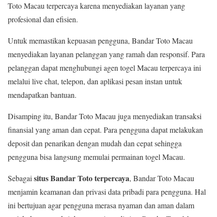
Toto Macau terpercaya karena menyediakan layanan yang
profesional dan efisien.
Untuk memastikan kepuasan pengguna, Bandar Toto Macau
menyediakan layanan pelanggan yang ramah dan responsif. Para
pelanggan dapat menghubungi agen togel Macau terpercaya ini
melalui live chat, telepon, dan aplikasi pesan instan untuk
mendapatkan bantuan.
Disamping itu, Bandar Toto Macau juga menyediakan transaksi
finansial yang aman dan cepat. Para pengguna dapat melakukan
deposit dan penarikan dengan mudah dan cepat sehingga
pengguna bisa langsung memulai permainan togel Macau.
situs Bandar Toto terpercaya
Sebagai
, Bandar Toto Macau
menjamin keamanan dan privasi data pribadi para pengguna. Hal
ini bertujuan agar pengguna merasa nyaman dan aman dalam