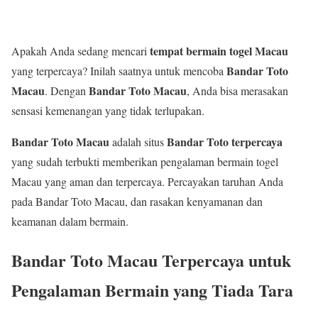
tempat bermain togel Macau
Apakah Anda sedang mencari
Bandar Toto
yang terpercaya? Inilah saatnya untuk mencoba
Macau
Bandar Toto Macau
. Dengan
, Anda bisa merasakan
sensasi kemenangan yang tidak terlupakan.
Bandar Toto Macau
Bandar Toto terpercaya
adalah situs
yang sudah terbukti memberikan pengalaman bermain togel
Macau yang aman dan terpercaya. Percayakan taruhan Anda
pada Bandar Toto Macau, dan rasakan kenyamanan dan
keamanan dalam bermain.
Bandar Toto Macau Terpercaya untuk
Pengalaman Bermain yang Tiada Tara