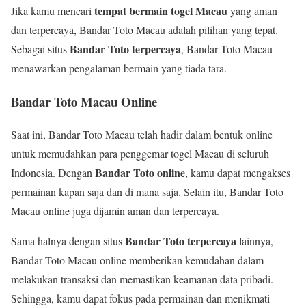
tempat bermain togel Macau
Jika kamu mencari
yang aman
dan terpercaya, Bandar Toto Macau adalah pilihan yang tepat.
Bandar Toto terpercaya
Sebagai situs
, Bandar Toto Macau
menawarkan pengalaman bermain yang tiada tara.
Bandar Toto Macau Online
Saat ini, Bandar Toto Macau telah hadir dalam bentuk online
untuk memudahkan para penggemar togel Macau di seluruh
Bandar Toto online
Indonesia. Dengan
, kamu dapat mengakses
permainan kapan saja dan di mana saja. Selain itu, Bandar Toto
Macau online juga dijamin aman dan terpercaya.
Bandar Toto terpercaya
Sama halnya dengan situs
lainnya,
Bandar Toto Macau online memberikan kemudahan dalam
melakukan transaksi dan memastikan keamanan data pribadi.
Sehingga, kamu dapat fokus pada permainan dan menikmati