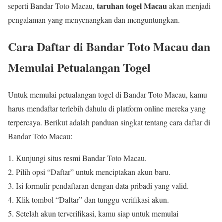
taruhan togel Macau
seperti Bandar Toto Macau,
akan menjadi
pengalaman yang menyenangkan dan menguntungkan.
Cara Daftar di Bandar Toto Macau dan
Memulai Petualangan Togel
Untuk memulai petualangan togel di Bandar Toto Macau, kamu
harus mendaftar terlebih dahulu di platform online mereka yang
terpercaya. Berikut adalah panduan singkat tentang cara daftar di
Bandar Toto Macau:
Kunjungi situs resmi Bandar Toto Macau.
Pilih opsi “Daftar” untuk menciptakan akun baru.
Isi formulir pendaftaran dengan data pribadi yang valid.
Klik tombol “Daftar” dan tunggu verifikasi akun.
Setelah akun terverifikasi, kamu siap untuk memulai