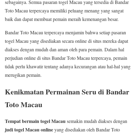
sebagainya. Semua pasaran togel Macau yang tersedia di Bandar
Toto Macau terpercaya memiliki peluang menang yang sangat
baik dan dapat membuat pemain meraih kemenangan besar.
Bandar Toto Macau terpercaya menjamin bahwa setiap pasaran
togel Macau yang disediakan secara online di situs mereka dapat
diakses dengan mudah dan aman oleh para pemain. Dalam hal
perjudian online di situs Bandar Toto Macau terpercaya, pemain
tidak perlu khawatir tentang adanya kecurangan atau hal-hal yang
merugikan pemain.
Kenikmatan Permainan Seru di Bandar
Toto Macau
Tempat bermain togel Macau
semakin mudah diakses dengan
judi togel Macau online
yang disediakan oleh Bandar Toto