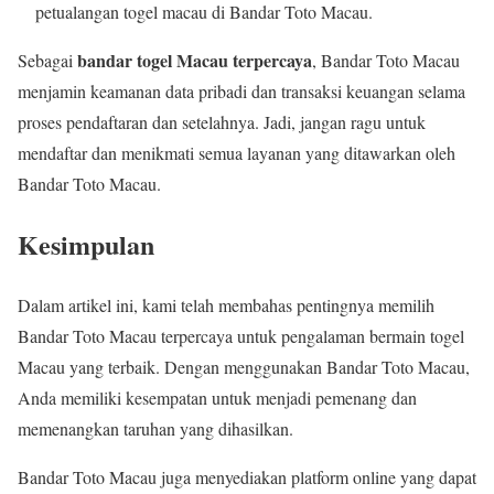
petualangan togel macau di Bandar Toto Macau.
bandar togel Macau terpercaya
Sebagai
, Bandar Toto Macau
menjamin keamanan data pribadi dan transaksi keuangan selama
proses pendaftaran dan setelahnya. Jadi, jangan ragu untuk
mendaftar dan menikmati semua layanan yang ditawarkan oleh
Bandar Toto Macau.
Kesimpulan
Dalam artikel ini, kami telah membahas pentingnya memilih
Bandar Toto Macau terpercaya untuk pengalaman bermain togel
Macau yang terbaik. Dengan menggunakan Bandar Toto Macau,
Anda memiliki kesempatan untuk menjadi pemenang dan
memenangkan taruhan yang dihasilkan.
Bandar Toto Macau juga menyediakan platform online yang dapat