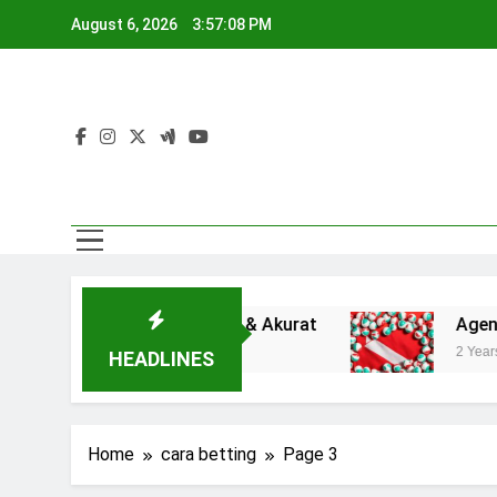
Skip
August 6, 2026
3:57:09 PM
to
content
 Hari Ini Terlengkap & Akurat
Agen Togel Onl
2 Years Ago
HEADLINES
Home
cara betting
Page 3