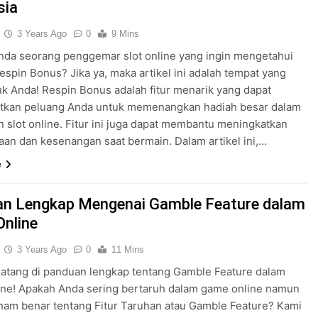
sia
3 Years Ago
0
9 Mins
nda seorang penggemar slot online yang ingin mengetahui
espin Bonus? Jika ya, maka artikel ini adalah tempat yang
uk Anda! Respin Bonus adalah fitur menarik yang dapat
tkan peluang Anda untuk memenangkan hadiah besar dalam
 slot online. Fitur ini juga dapat membantu meningkatkan
an dan kesenangan saat bermain. Dalam artikel ini,…
e
n Lengkap Mengenai Gamble Feature dalam
nline
3 Years Ago
0
11 Mins
atang di panduan lengkap tentang Gamble Feature dalam
ine! Apakah Anda sering bertaruh dalam game online namun
am benar tentang Fitur Taruhan atau Gamble Feature? Kami