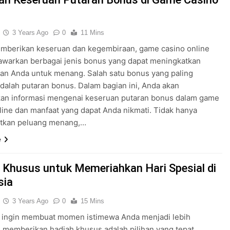
3 Years Ago
0
11 Mins
emberikan keseruan dan kegembiraan, game casino online
awarkan berbagai jenis bonus yang dapat meningkatkan
an Anda untuk menang. Salah satu bonus yang paling
dalah putaran bonus. Dalam bagian ini, Anda akan
n informasi mengenai keseruan putaran bonus dalam game
line dan manfaat yang dapat Anda nikmati. Tidak hanya
tkan peluang menang,…
e
 Khusus untuk Memeriahkan Hari Spesial di
sia
3 Years Ago
0
15 Mins
a ingin membuat momen istimewa Anda menjadi lebih
 memberikan hadiah khusus adalah pilihan yang tepat.