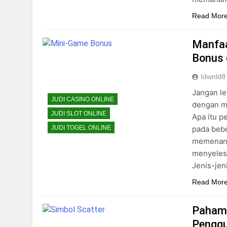
Read Mor
Manfaa
Bonus 
Idwnld8
Jangan l
JUDI CASINO ONLINE
dengan m
JUDI SLOT ONLINE
Apa itu p
pada bebe
JUDI TOGEL ONLINE
memenang
menyeles
Jenis-jen
Read Mor
Pahami
Pengg