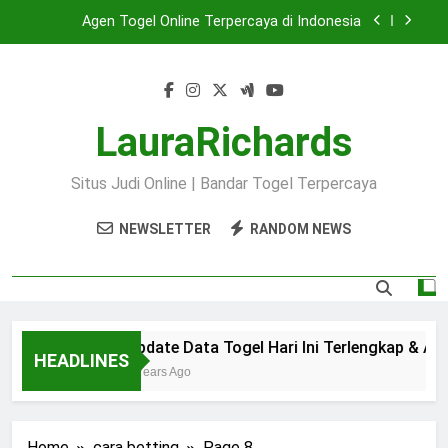
Skip
Agen Togel Online Terpercaya di Indonesia
to
content
Keluaran Togel Hari Ini – Hasil Tercepat & Akurat
Prediksi Akurat Togel Hongkong Malam Ini
LauraRichards
Update Data Togel Hari Ini Terlengkap & Akurat
Situs Judi Online | Bandar Togel Terpercaya
Agen Togel Online Terpercaya di Indonesia
NEWSLETTER
RANDOM NEWS
Keluaran Togel Hari Ini – Hasil Tercepat & Akurat
Prediksi Akurat Togel Hongkong Malam Ini
Update Data Togel Hari Ini Terlengkap & Akur
HEADLINES
2 Years Ago
Home
cara betting
Page 8