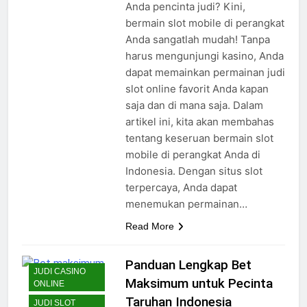
Anda pencinta judi? Kini,
bermain slot mobile di perangkat
Anda sangatlah mudah! Tanpa
harus mengunjungi kasino, Anda
dapat memainkan permainan judi
slot online favorit Anda kapan
saja dan di mana saja. Dalam
artikel ini, kita akan membahas
tentang keseruan bermain slot
mobile di perangkat Anda di
Indonesia. Dengan situs slot
terpercaya, Anda dapat
menemukan permainan…
Read More
Panduan Lengkap Bet
JUDI CASINO
Maksimum untuk Pecinta
ONLINE
Taruhan Indonesia
JUDI SLOT