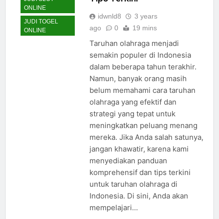
ONLINE
idwnld8
3 years
JUDI TOGEL
ago
0
19 mins
ONLINE
Taruhan olahraga menjadi
semakin populer di Indonesia
dalam beberapa tahun terakhir.
Namun, banyak orang masih
belum memahami cara taruhan
olahraga yang efektif dan
strategi yang tepat untuk
meningkatkan peluang menang
mereka. Jika Anda salah satunya,
jangan khawatir, karena kami
menyediakan panduan
komprehensif dan tips terkini
untuk taruhan olahraga di
Indonesia. Di sini, Anda akan
mempelajari…