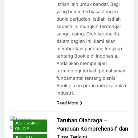
istilah lain untuk bandar. Bagi
yang belum terbiasa dengan
dunia perjudian, istilah-istilah
seperti ini mungkin terdengar
sangat asing. Oleh karena itu,
dalam bagian ini, kami akan
memberikan panduan lengkap
tentang Bookie di Indonesia.
Anda akan mempelajari
terminologi terkait, pemahaman
fundamental tentang bisnis
Bookie, dan peran mereka dalam
industri…
Read More
Taruhan Olahraga –
JUDI CASINO
Panduan Komprehensif dan
ONLINE
Tips Terkini
JUDI SLOT