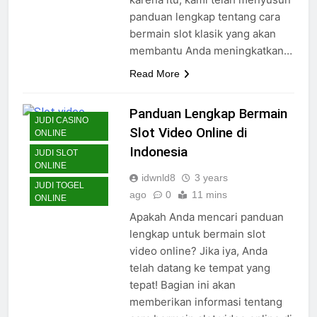
panduan lengkap tentang cara
bermain slot klasik yang akan
membantu Anda meningkatkan…
Read More
Panduan Lengkap Bermain
JUDI CASINO
Slot Video Online di
ONLINE
Indonesia
JUDI SLOT
ONLINE
idwnld8
3 years
JUDI TOGEL
ago
0
11 mins
ONLINE
Apakah Anda mencari panduan
lengkap untuk bermain slot
video online? Jika iya, Anda
telah datang ke tempat yang
tepat! Bagian ini akan
memberikan informasi tentang