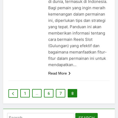
di dunia, termasuk di Indonesia.
Bagi pemain yang ingin meraih
kemenangan dalam permainan
ini, diperlukan tips dan strategi
yang tepat. Panduan ini akan
memberikan informasi tentang
cara bermain Reels Slot
(Gulungan) yang efektif dan
bagaimana memanfaatkan fitur-
fitur dalam permainan ini untuk
mendapatkan…
Read More
1
…
6
7
8
Search