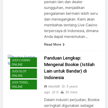
pemain lain dan dealer
sungguhan, menjadikan
pengalaman bermain lebih seru
dan menegangkan. Kami akan
membahas tentang Live Casino
terpercaya di Indonesia, dimana
Anda dapat menemukan…
Read More
Panduan Lengkap:
JUDI CASINO
Mengenal Bookie (Istilah
ONLINE
Lain untuk Bandar) di
JUDI SLOT
ONLINE
Indonesia
JUDI TOGEL
idwnld8
3 years
ONLINE
ago
0
20 mins
Dalam industri perjudian, Bookie
seringkali digunakan sebagai